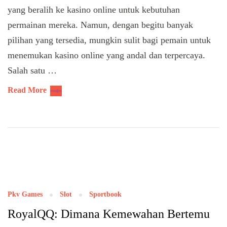
yang beralih ke kasino online untuk kebutuhan
permainan mereka. Namun, dengan begitu banyak
pilihan yang tersedia, mungkin sulit bagi pemain untuk
menemukan kasino online yang andal dan terpercaya.
Salah satu …
Read More
Pkv Games
Slot
Sportbook
RoyalQQ: Dimana Kemewahan Bertemu