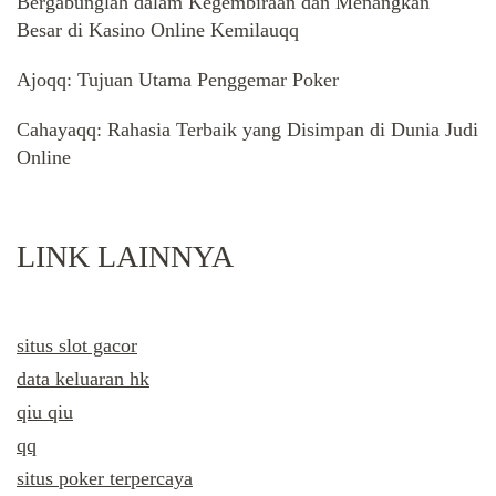
Bergabunglah dalam Kegembiraan dan Menangkan
Besar di Kasino Online Kemilauqq
Ajoqq: Tujuan Utama Penggemar Poker
Cahayaqq: Rahasia Terbaik yang Disimpan di Dunia Judi
Online
LINK LAINNYA
situs slot gacor
data keluaran hk
qiu qiu
qq
situs poker terpercaya