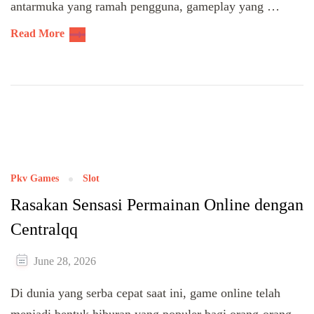
antarmuka yang ramah pengguna, gameplay yang …
Read More
Pkv Games
Slot
Rasakan Sensasi Permainan Online dengan
Centralqq
June 28, 2026
Di dunia yang serba cepat saat ini, game online telah
menjadi bentuk hiburan yang populer bagi orang-orang