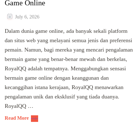
Game Online
July 6, 2026
Dalam dunia game online, ada banyak sekali platform
dan situs web yang melayani semua jenis dan preferensi
pemain. Namun, bagi mereka yang mencari pengalaman
bermain game yang benar-benar mewah dan berkelas,
RoyalQQ adalah tempatnya. Menggabungkan sensasi
bermain game online dengan keanggunan dan
kecanggihan istana kerajaan, RoyalQQ menawarkan
pengalaman unik dan eksklusif yang tiada duanya.
RoyalQQ …
Read More