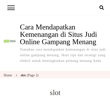
Cara Mendapatkan
Kemenangan di Situs Judi
Online Gampang Menang
Temukan cara mendapatkan kemenangan di situs judi
online gampang menang. Ikuti tips dan strategi yang
efektif untuk meningkatkan peluang menang Anda.
Home
slot
(Page 2)
slot