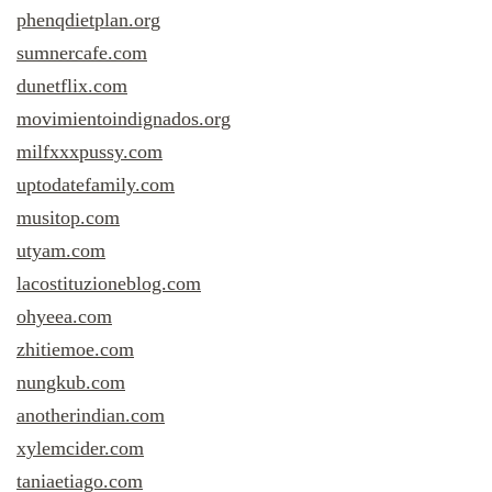
phenqdietplan.org
sumnercafe.com
dunetflix.com
movimientoindignados.org
milfxxxpussy.com
uptodatefamily.com
musitop.com
utyam.com
lacostituzioneblog.com
ohyeea.com
zhitiemoe.com
nungkub.com
anotherindian.com
xylemcider.com
taniaetiago.com