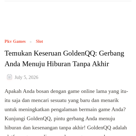
Pkv Games
Slot
Temukan Keseruan GoldenQQ: Gerbang
Anda Menuju Hiburan Tanpa Akhir
July 5, 2026
Apakah Anda bosan dengan game online lama yang itu-
itu saja dan mencari sesuatu yang baru dan menarik
untuk meningkatkan pengalaman bermain game Anda?
Kunjungi GoldenQQ, pintu gerbang Anda menuju
hiburan dan kesenangan tanpa akhir! GoldenQQ adalah