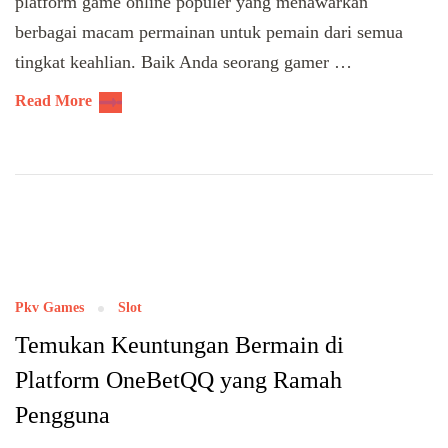
platform game online populer yang menawarkan
berbagai macam permainan untuk pemain dari semua
tingkat keahlian. Baik Anda seorang gamer …
Read More
Pkv Games
Slot
Temukan Keuntungan Bermain di
Platform OneBetQQ yang Ramah
Pengguna