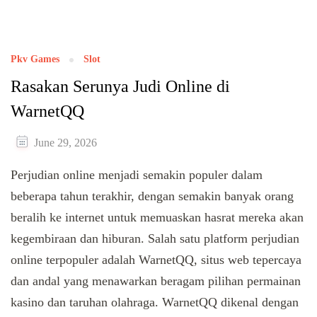
Pkv Games
Slot
Rasakan Serunya Judi Online di
WarnetQQ
June 29, 2026
Perjudian online menjadi semakin populer dalam
beberapa tahun terakhir, dengan semakin banyak orang
beralih ke internet untuk memuaskan hasrat mereka akan
kegembiraan dan hiburan. Salah satu platform perjudian
online terpopuler adalah WarnetQQ, situs web tepercaya
dan andal yang menawarkan beragam pilihan permainan
kasino dan taruhan olahraga. WarnetQQ dikenal dengan