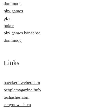
dominoqq
pkv games
pkv
poker
pkv games bandarqq
dominoqq
Links
baeckereiweber.com
peoplemagazine.info
techashes.com
canyouwash.co