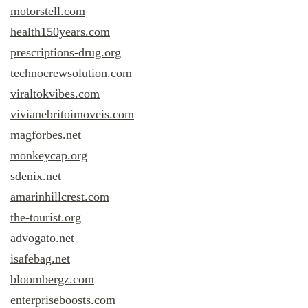
motorstell.com
health150years.com
prescriptions-drug.org
technocrewsolution.com
viraltokvibes.com
vivianebritoimoveis.com
magforbes.net
monkeycap.org
sdenix.net
amarinhillcrest.com
the-tourist.org
advogato.net
isafebag.net
bloombergz.com
enterpriseboosts.com