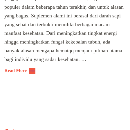
populer dalam beberapa tahun terakhir, dan untuk alasan
yang bagus. Suplemen alami ini berasal dari darah sapi
yang sehat dan terbukti memiliki berbagai macam
manfaat kesehatan. Dari meningkatkan tingkat energi
hingga meningkatkan fungsi kekebalan tubuh, ada
banyak alasan mengapa hematqq menjadi pilihan utama
bagi individu yang sadar kesehatan. …
Read More