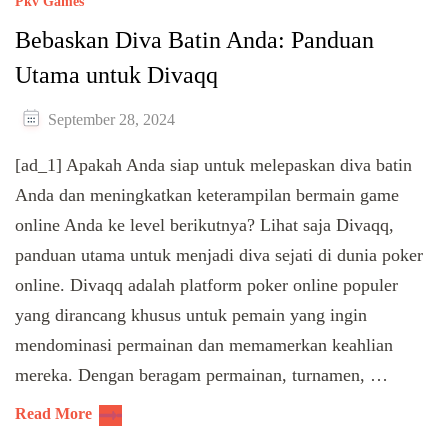
Pkv Games
Bebaskan Diva Batin Anda: Panduan
Utama untuk Divaqq
September 28, 2024
[ad_1] Apakah Anda siap untuk melepaskan diva batin
Anda dan meningkatkan keterampilan bermain game
online Anda ke level berikutnya? Lihat saja Divaqq,
panduan utama untuk menjadi diva sejati di dunia poker
online. Divaqq adalah platform poker online populer
yang dirancang khusus untuk pemain yang ingin
mendominasi permainan dan memamerkan keahlian
mereka. Dengan beragam permainan, turnamen, …
Read More