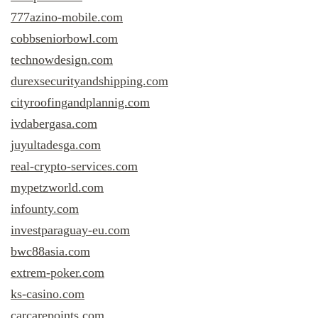
777azino-mobile.com
cobbseniorbowl.com
technowdesign.com
durexsecurityandshipping.com
cityroofingandplannig.com
ivdabergasa.com
juyultadesga.com
real-crypto-services.com
mypetzworld.com
infounty.com
investparaguay-eu.com
bwc88asia.com
extrem-poker.com
ks-casino.com
carcarepoints.com