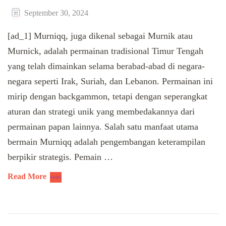
September 30, 2024
[ad_1] Murniqq, juga dikenal sebagai Murnik atau
Murnick, adalah permainan tradisional Timur Tengah
yang telah dimainkan selama berabad-abad di negara-
negara seperti Irak, Suriah, dan Lebanon. Permainan ini
mirip dengan backgammon, tetapi dengan seperangkat
aturan dan strategi unik yang membedakannya dari
permainan papan lainnya. Salah satu manfaat utama
bermain Murniqq adalah pengembangan keterampilan
berpikir strategis. Pemain …
Read More