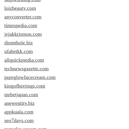
loizbeauty.com
anyconverter.com
timespedia.com
jejakkrismon.com
diemthole.biz
ufabetkk.com
allquickmedia.com
technewsgazette.com
pureglowfacecream.com
kingofherrings.com
mrbetjapan.com
anewentity.biz
appkuala.com
seo7days.com
pureglowcream.com