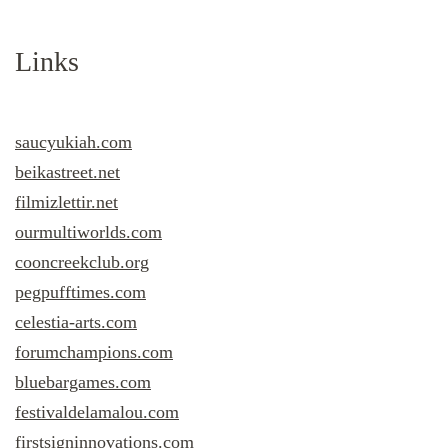
Links
saucyukiah.com
beikastreet.net
filmizlettir.net
ourmultiworlds.com
cooncreekclub.org
pegpufftimes.com
celestia-arts.com
forumchampions.com
bluebargames.com
festivaldelamalou.com
firstsigninnovations.com