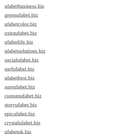
ufabetbusiness.biz
greenufabet.biz
ufabetcolor.biz
extraufabet.biz
ufabetlife.biz
ufabetsolutions.biz
socialufabet.biz
surfufabet.biz
ufabetbest.biz
sureufabet.biz
customufabet.biz
storyufabet.biz
epicufabet.biz
crystalufabet.biz
ufabetok.biz