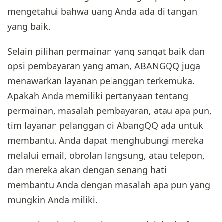
mengetahui bahwa uang Anda ada di tangan
yang baik.
Selain pilihan permainan yang sangat baik dan
opsi pembayaran yang aman, ABANGQQ juga
menawarkan layanan pelanggan terkemuka.
Apakah Anda memiliki pertanyaan tentang
permainan, masalah pembayaran, atau apa pun,
tim layanan pelanggan di AbangQQ ada untuk
membantu. Anda dapat menghubungi mereka
melalui email, obrolan langsung, atau telepon,
dan mereka akan dengan senang hati
membantu Anda dengan masalah apa pun yang
mungkin Anda miliki.