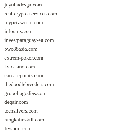
juyultadesga.com
real-crypto-services.com
mypetzworld.com
infounty.com
investparaguay-eu.com
bwc88asia.com
extrem-poker.com
ks-casino.com
carcarepoints.com
thedoodlebreeders.com
grupohugodias.com
deqair.com
techsilvers.com
ningkatinskill.com
fivsport.com