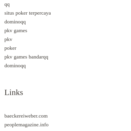
qq
situs poker terpercaya
dominoqq
pkv games
pkv
poker
pkv games bandarqq
dominoqq
Links
baeckereiweber.com
peoplemagazine.info