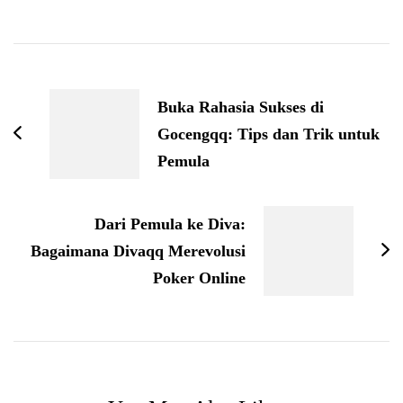
Post
Navigation
Buka Rahasia Sukses di
Gocengqq: Tips dan Trik untuk
Pemula
Dari Pemula ke Diva:
Bagaimana Divaqq Merevolusi
Poker Online