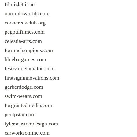
filmizlettir.net
ourmultiworlds.com
cooncreekclub.org
pegpufftimes.com
celestia-arts.com
forumchampions.com
bluebargames.com
festivaldelamalou.com
firstsigninnovations.com
garberdodge.com
swim-wears.com
forgrantedmedia.com
peolpstar.com
tylerscustomdesign.com
carworksonline.com