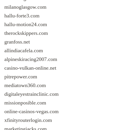
milanoglasgow.com
hallu-forte3.com
hallu-motion24.com
therockskippers.com
granfoss.net
allindiacafela.com
alpineskiracing2007.com
casino-vulkan-online.net
pitrepower.com
mediatown360.com
digitaleyestrainclinic.com
missionposible.com
online-casinos-vegas.com
xfinityrouterlogin.com
marketingjacks.com