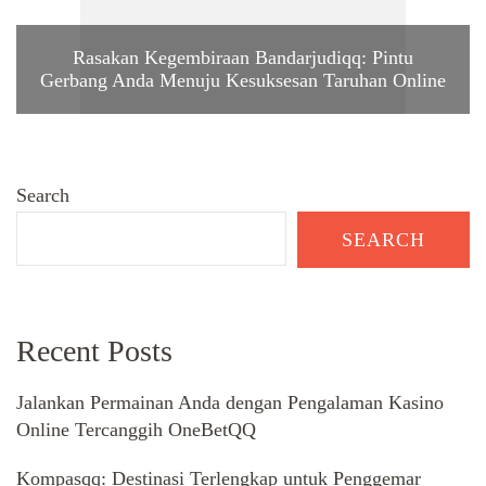
Rasakan Kegembiraan Bandarjudiqq: Pintu
Gerbang Anda Menuju Kesuksesan Taruhan Online
Search
SEARCH
Recent Posts
Jalankan Permainan Anda dengan Pengalaman Kasino
Online Tercanggih OneBetQQ
Kompasqq: Destinasi Terlengkap untuk Penggemar