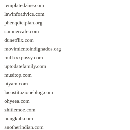
templatedzine.com
lawinfoadvice.com
phenqdietplan.org
sumnercafe.com
dunetflix.com
movimientoindignados.org
milfxxxpussy.com
uptodatefamily.com
musitop.com
utyam.com
lacostituzioneblog.com
ohyeea.com
zhitiemoe.com
nungkub.com
anotherindian.com