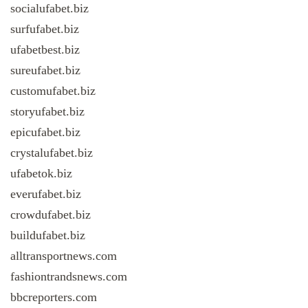
socialufabet.biz
surfufabet.biz
ufabetbest.biz
sureufabet.biz
customufabet.biz
storyufabet.biz
epicufabet.biz
crystalufabet.biz
ufabetok.biz
everufabet.biz
crowdufabet.biz
buildufabet.biz
alltransportnews.com
fashiontrandsnews.com
bbcreporters.com