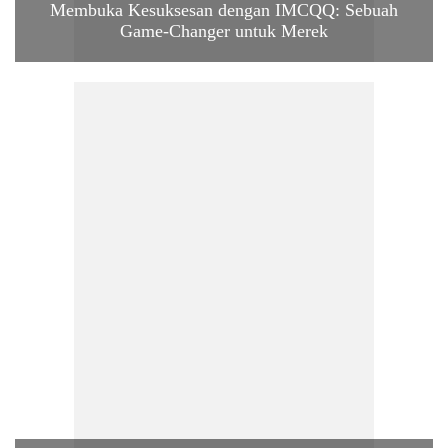
Membuka Kesuksesan dengan IMCQQ: Sebuah
Game-Changer untuk Merek