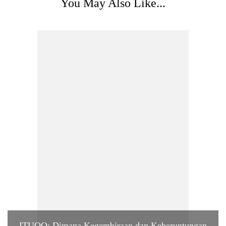
You May Also Like...
ITUQQ: Dimana Kegembiraan dan Keberuntungan