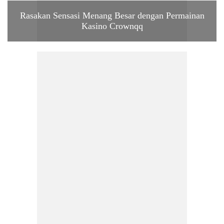
Rasakan Sensasi Menang Besar dengan Permainan
Kasino Crownqq