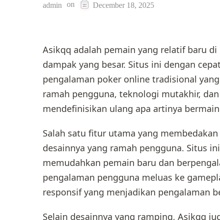
on
admin
December 18, 2025
Asikqq adalah pemain yang relatif baru 
dampak yang besar. Situs ini dengan cep
pengalaman poker online tradisional yang
ramah pengguna, teknologi mutakhir, dan
mendefinisikan ulang apa artinya bermain
Salah satu fitur utama yang membedakan A
desainnya yang ramah pengguna. Situs ini 
memudahkan pemain baru dan berpengal
pengalaman pengguna meluas ke gameplay 
responsif yang menjadikan pengalaman 
Selain desainnya yang ramping, Asikqq j