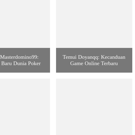
 Masterdomino99:
Temui Doyanqq: Kecanduan
 Baru Dunia Poker
Game Online Terbaru