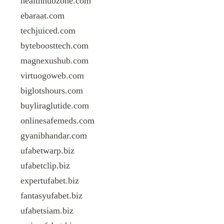
healthhubzone.com
ebaraat.com
techjuiced.com
byteboosttech.com
magnexushub.com
virtuogoweb.com
biglotshours.com
buyliraglutide.com
onlinesafemeds.com
gyanibhandar.com
ufabetwarp.biz
ufabetclip.biz
expertufabet.biz
fantasyufabet.biz
ufabetsiam.biz