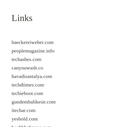
Links
baeckereiweber.com
peoplemagazine.info
techashes.com
canyouwash.co
havadisantalya.com
techdtimes.com
techieboot.com
gundembalikesir.com
itechar.com
yesbold.com