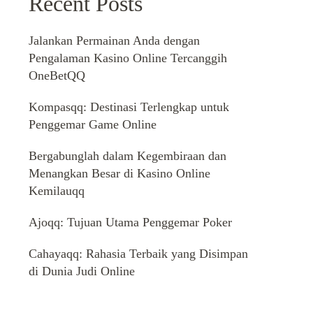
Recent Posts
Jalankan Permainan Anda dengan
Pengalaman Kasino Online Tercanggih
OneBetQQ
Kompasqq: Destinasi Terlengkap untuk
Penggemar Game Online
Bergabunglah dalam Kegembiraan dan
Menangkan Besar di Kasino Online
Kemilauqq
Ajoqq: Tujuan Utama Penggemar Poker
Cahayaqq: Rahasia Terbaik yang Disimpan
di Dunia Judi Online