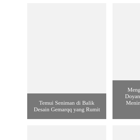
Meng
Doyan
Temui Seniman di Balik
Menin
Desain Gemarqq yang Rumit