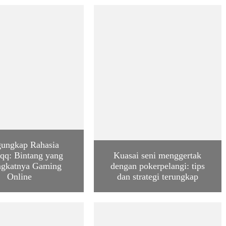
ungkap Rahasia
qq: Bintang yang
Kuasai seni menggertak
gkatnya Gaming
dengan pokerpelangi: tips
Online
dan strategi terungkap