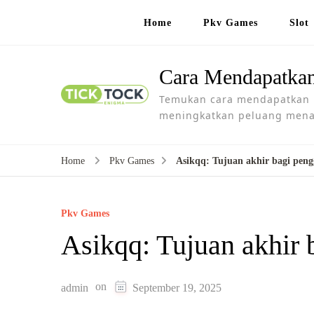
Home
Pkv Games
Slot
Cara Mendapatkan
Temukan cara mendapatkan ke
meningkatkan peluang men
Home
Pkv Games
Asikqq: Tujuan akhir bagi pen
Pkv Games
Asikqq: Tujuan akhir
on
admin
September 19, 2025