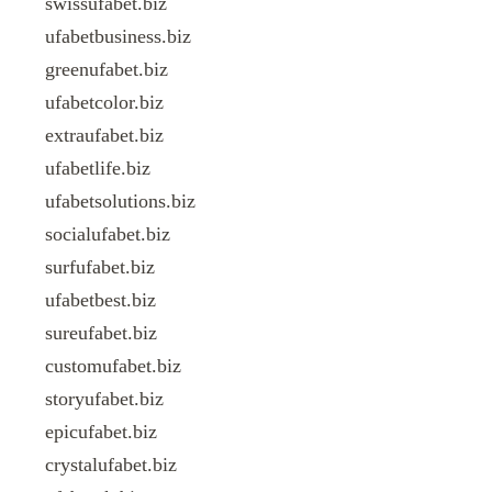
swissufabet.biz
ufabetbusiness.biz
greenufabet.biz
ufabetcolor.biz
extraufabet.biz
ufabetlife.biz
ufabetsolutions.biz
socialufabet.biz
surfufabet.biz
ufabetbest.biz
sureufabet.biz
customufabet.biz
storyufabet.biz
epicufabet.biz
crystalufabet.biz