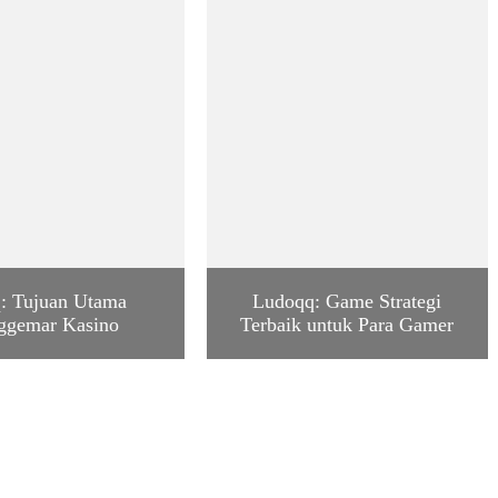
q: Tujuan Utama
Ludoqq: Game Strategi
ggemar Kasino
Terbaik untuk Para Gamer