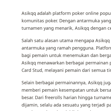
Asikqq adalah platform poker online popu
komunitas poker. Dengan antarmuka yang
turnamen yang menarik, Asikqq dengan c
Salah satu alasan utama mengapa Asikqq m
antarmuka yang ramah pengguna. Platfor
bagi pemain untuk menemukan dan bergab
Asikqq menawarkan berbagai permainan p
Card Stud, melayani pemain dari semua ti
Selain berbagai permainannya, Asikqq ju
memberi pemain kesempatan untuk bersa
besar. Dari freerolls harian hingga tur
dijamin, selalu ada sesuatu yang terjad