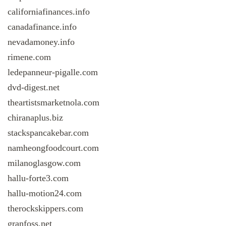
californiafinances.info
canadafinance.info
nevadamoney.info
rimene.com
ledepanneur-pigalle.com
dvd-digest.net
theartistsmarketnola.com
chiranaplus.biz
stackspancakebar.com
namheongfoodcourt.com
milanoglasgow.com
hallu-forte3.com
hallu-motion24.com
therockskippers.com
granfoss.net