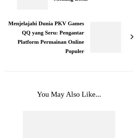
Menjelajahi Dunia PKV Games
QQ yang Seru: Pengantar
Platform Permainan Online
Populer
You May Also Like...