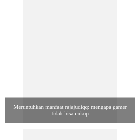
Meruntuhkan manfaat rajajudiqq: mengapa gamer
tidak bisa cukup