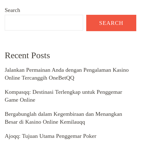
Search
SEARCH
Recent Posts
Jalankan Permainan Anda dengan Pengalaman Kasino
Online Tercanggih OneBetQQ
Kompasqq: Destinasi Terlengkap untuk Penggemar
Game Online
Bergabunglah dalam Kegembiraan dan Menangkan
Besar di Kasino Online Kemilauqq
Ajoqq: Tujuan Utama Penggemar Poker