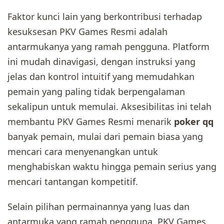
Faktor kunci lain yang berkontribusi terhadap
kesuksesan PKV Games Resmi adalah
antarmukanya yang ramah pengguna. Platform
ini mudah dinavigasi, dengan instruksi yang
jelas dan kontrol intuitif yang memudahkan
pemain yang paling tidak berpengalaman
sekalipun untuk memulai. Aksesibilitas ini telah
membantu PKV Games Resmi menarik
poker qq
banyak pemain, mulai dari pemain biasa yang
mencari cara menyenangkan untuk
menghabiskan waktu hingga pemain serius yang
mencari tantangan kompetitif.
Selain pilihan permainannya yang luas dan
antarmuka yang ramah pengguna, PKV Games