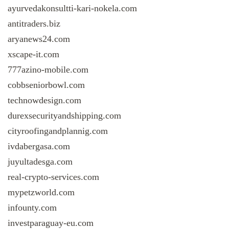
ayurvedakonsultti-kari-nokela.com
antitraders.biz
aryanews24.com
xscape-it.com
777azino-mobile.com
cobbseniorbowl.com
technowdesign.com
durexsecurityandshipping.com
cityroofingandplannig.com
ivdabergasa.com
juyultadesga.com
real-crypto-services.com
mypetzworld.com
infounty.com
investparaguay-eu.com