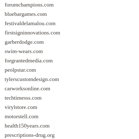
forumchampions.com
bluebargames.com
festivaldelamalou.com
firstsigninnovations.com
garberdodge.com
swim-wears.com
forgrantedmedia.com
peolpstar.com
tylerscustomdesign.com
carworksonline.com
techtimesss.com
virylstore.com
motorstell.com
health150years.com
prescriptions-drug.org