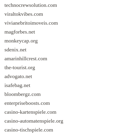
technocrewsolution.com
viraltokvibes.com
vivianebritoimoveis.com
magforbes.net
monkeycap.org
sdenix.net
amarinhillcrest.com
the-tourist.org
advogato.net
isafebag.net
bloombergz.com
enterpriseboosts.com
casino-kartenspiele.com
casino-automatenspiele.org
casino-tischspiele.com