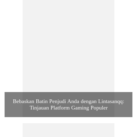
Bebaskan Batin Penjudi Anda dengan Lintasanqq:
Tinjauan Platform Gaming Populer