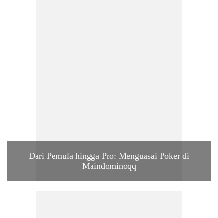
Dari Pemula hingga Pro: Menguasai Poker di
Maindominoqq