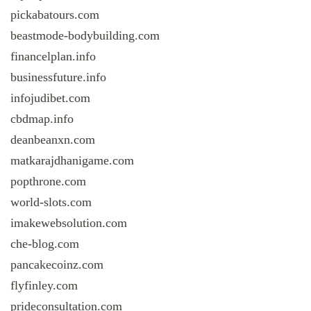
pickabatours.com
beastmode-bodybuilding.com
financelplan.info
businessfuture.info
infojudibet.com
cbdmap.info
deanbeanxn.com
matkarajdhanigame.com
popthrone.com
world-slots.com
imakewebsolution.com
che-blog.com
pancakecoinz.com
flyfinley.com
prideconsultation.com