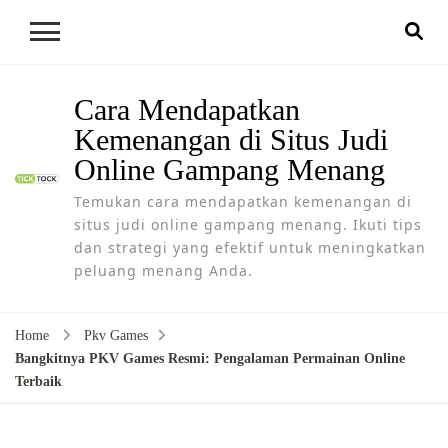
Cara Mendapatkan
Kemenangan di Situs Judi
Online Gampang Menang
Temukan cara mendapatkan kemenangan di
situs judi online gampang menang. Ikuti tips
dan strategi yang efektif untuk meningkatkan
peluang menang Anda.
Home
Pkv Games
Bangkitnya PKV Games Resmi: Pengalaman Permainan Online
Terbaik