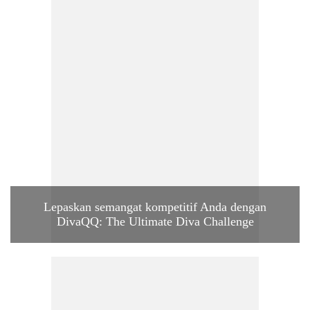
Lepaskan semangat kompetitif Anda dengan
DivaQQ: The Ultimate Diva Challenge