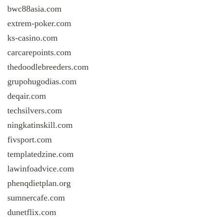
bwc88asia.com
extrem-poker.com
ks-casino.com
carcarepoints.com
thedoodlebreeders.com
grupohugodias.com
deqair.com
techsilvers.com
ningkatinskill.com
fivsport.com
templatedzine.com
lawinfoadvice.com
phenqdietplan.org
sumnercafe.com
dunetflix.com