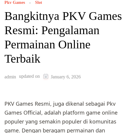
Pkv Games
Slot
Bangkitnya PKV Games
Resmi: Pengalaman
Permainan Online
Terbaik
updated on
admin
January 6, 2026
PKV Games Resmi, juga dikenal sebagai Pkv
Games Official, adalah platform game online
populer yang semakin populer di komunitas
game. Dengan beragam permainan dan