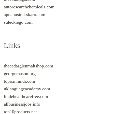
autoresearchchemicals.com
apnabusinesskaro.com
suleckiego.com
Links
thecedarglenmaltshop.com
georgemason.org
topicinhindi.com
uklanguageacademy.com
lindehealthcarefree.com
allbusinessjobs.info
top10products.net