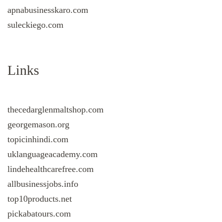
apnabusinesskaro.com
suleckiego.com
Links
thecedarglenmaltshop.com
georgemason.org
topicinhindi.com
uklanguageacademy.com
lindehealthcarefree.com
allbusinessjobs.info
top10products.net
pickabatours.com