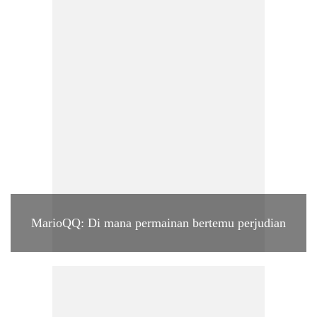
MarioQQ: Di mana permainan bertemu perjudian