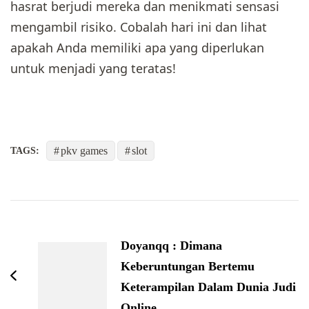
hasrat berjudi mereka dan menikmati sensasi
mengambil risiko. Cobalah hari ini dan lihat
apakah Anda memiliki apa yang diperlukan
untuk menjadi yang teratas!
pkv games
slot
TAGS:
Post
Navigation
Doyanqq : Dimana
Keberuntungan Bertemu
Keterampilan Dalam Dunia Judi
Online