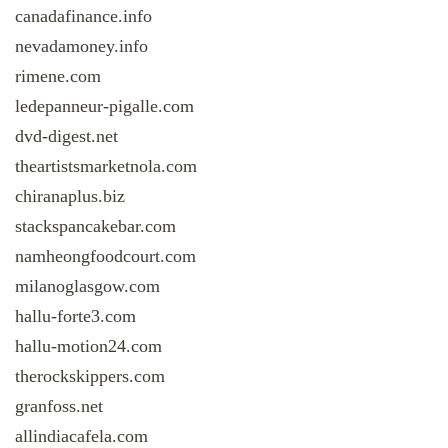
canadafinance.info
nevadamoney.info
rimene.com
ledepanneur-pigalle.com
dvd-digest.net
theartistsmarketnola.com
chiranaplus.biz
stackspancakebar.com
namheongfoodcourt.com
milanoglasgow.com
hallu-forte3.com
hallu-motion24.com
therockskippers.com
granfoss.net
allindiacafela.com