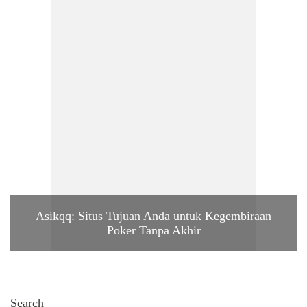
Asikqq: Situs Tujuan Anda untuk Kegembiraan
Poker Tanpa Akhir
Search