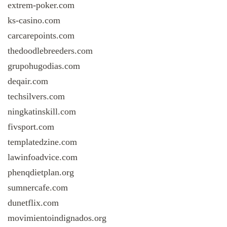
extrem-poker.com
ks-casino.com
carcarepoints.com
thedoodlebreeders.com
grupohugodias.com
deqair.com
techsilvers.com
ningkatinskill.com
fivsport.com
templatedzine.com
lawinfoadvice.com
phenqdietplan.org
sumnercafe.com
dunetflix.com
movimientoindignados.org