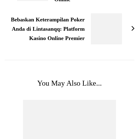
Bebaskan Keterampilan Poker
Anda di Lintasanqq: Platform
Kasino Online Premier
You May Also Like...