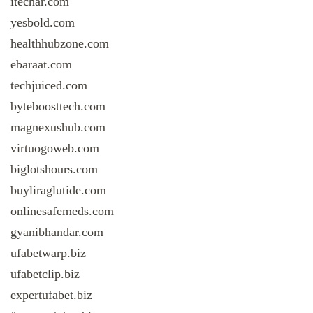
itechar.com
yesbold.com
healthhubzone.com
ebaraat.com
techjuiced.com
byteboosttech.com
magnexushub.com
virtuogoweb.com
biglotshours.com
buyliraglutide.com
onlinesafemeds.com
gyanibhandar.com
ufabetwarp.biz
ufabetclip.biz
expertufabet.biz