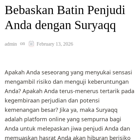
Bebaskan Batin Penjudi
Anda dengan Suryaqq
on
admin
February 13, 2026
Apakah Anda seseorang yang menyukai sensasi
mengambil risiko dan menguji keberuntungan
Anda? Apakah Anda terus-menerus tertarik pada
kegembiraan perjudian dan potensi
kemenangan besar? Jika ya, maka Suryaqq
adalah platform online yang sempurna bagi
Anda untuk melepaskan jiwa penjudi Anda dan
memuaskan hasrat Anda akan hiburan berisiko