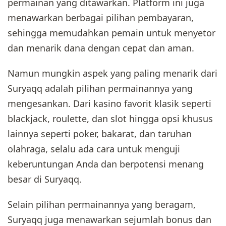
permainan yang ditawarkan. Platform ini juga
menawarkan berbagai pilihan pembayaran,
sehingga memudahkan pemain untuk menyetor
dan menarik dana dengan cepat dan aman.
Namun mungkin aspek yang paling menarik dari
Suryaqq adalah pilihan permainannya yang
mengesankan. Dari kasino favorit klasik seperti
blackjack, roulette, dan slot hingga opsi khusus
lainnya seperti poker, bakarat, dan taruhan
olahraga, selalu ada cara untuk menguji
keberuntungan Anda dan berpotensi menang
besar di Suryaqq.
Selain pilihan permainannya yang beragam,
Suryaqq juga menawarkan sejumlah bonus dan