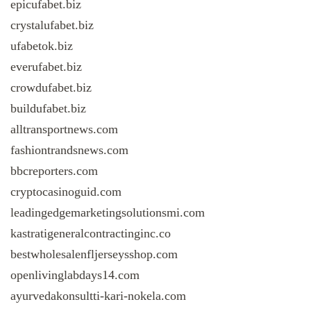
epicufabet.biz
crystalufabet.biz
ufabetok.biz
everufabet.biz
crowdufabet.biz
buildufabet.biz
alltransportnews.com
fashiontrandsnews.com
bbcreporters.com
cryptocasinoguid.com
leadingedgemarketingsolutionsmi.com
kastratigeneralcontractinginc.co
bestwholesalenfljerseysshop.com
openlivinglabdays14.com
ayurvedakonsultti-kari-nokela.com