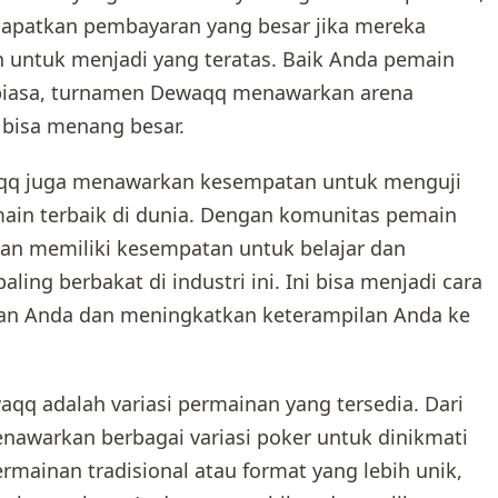
apatkan pembayaran yang besar jika mereka
 untuk menjadi yang teratas. Baik Anda pemain
 biasa, turnamen Dewaqq menawarkan arena
 bisa menang besar.
aqq juga menawarkan kesempatan untuk menguji
n terbaik di dunia. Dengan komunitas pemain
kan memiliki kesempatan untuk belajar dan
ing berbakat di industri ini. Ini bisa menjadi cara
an Anda dan meningkatkan keterampilan Anda ke
qq adalah variasi permainan yang tersedia. Dari
awarkan berbagai variasi poker untuk dinikmati
rmainan tradisional atau format yang lebih unik,