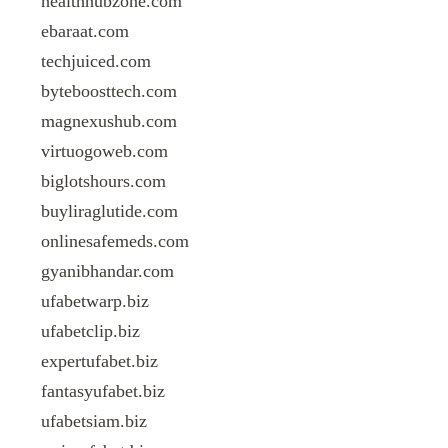
healthhubzone.com
ebaraat.com
techjuiced.com
byteboosttech.com
magnexushub.com
virtuogoweb.com
biglotshours.com
buyliraglutide.com
onlinesafemeds.com
gyanibhandar.com
ufabetwarp.biz
ufabetclip.biz
expertufabet.biz
fantasyufabet.biz
ufabetsiam.biz