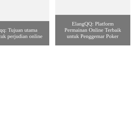
ElangQQ: Platform
qq: Tujuan utama
Permainan Online Terbaik
uk perjudian online
untuk Penggemar Poker