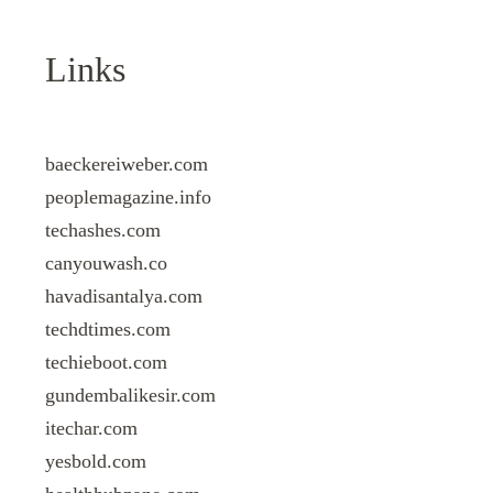
Links
baeckereiweber.com
peoplemagazine.info
techashes.com
canyouwash.co
havadisantalya.com
techdtimes.com
techieboot.com
gundembalikesir.com
itechar.com
yesbold.com