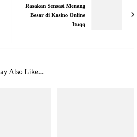
Rasakan Sensasi Menang
Besar di Kasino Online
Ituqq
y Also Like...