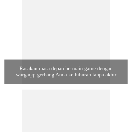
Rasakan masa depan bermain game dengan
wargaqq: gerbang Anda ke hiburan tanpa akhir