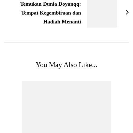
Temukan Dunia Doyanqq:
Tempat Kegembiraan dan
Hadiah Menanti
You May Also Like...