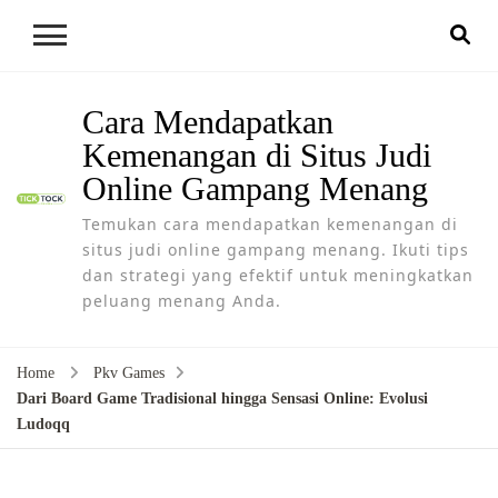
Cara Mendapatkan
Kemenangan di Situs Judi
Online Gampang Menang
Temukan cara mendapatkan kemenangan di
situs judi online gampang menang. Ikuti tips
dan strategi yang efektif untuk meningkatkan
peluang menang Anda.
Home
Pkv Games
Dari Board Game Tradisional hingga Sensasi Online: Evolusi
Ludoqq