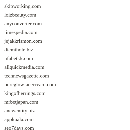
skipworking.com
loizbeauty.com
anyconverter.com
timespedia.com
jejakkrismon.com
diemthole.biz
ufabetkk.com
allquickmedia.com
technewsgazette.com
pureglowfacecream.com
kingofherrings.com
mrbetjapan.com
anewentity.biz
appkuala.com
seo7days.com