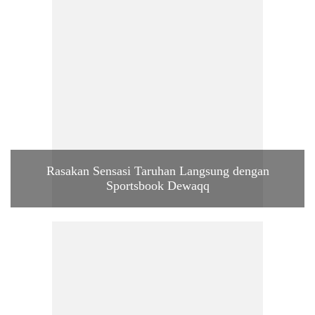
Rasakan Sensasi Taruhan Langsung dengan
Sportsbook Dewaqq