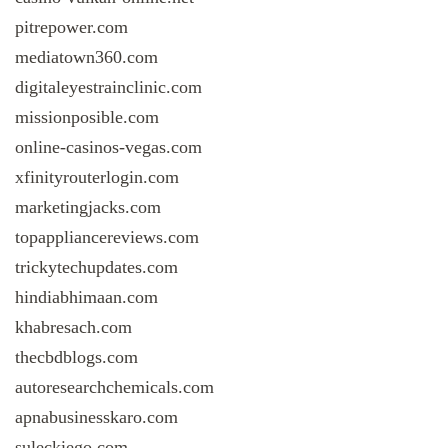
pitrepower.com
mediatown360.com
digitaleyestrainclinic.com
missionposible.com
online-casinos-vegas.com
xfinityrouterlogin.com
marketingjacks.com
topappliancereviews.com
trickytechupdates.com
hindiabhimaan.com
khabresach.com
thecbdblogs.com
autoresearchchemicals.com
apnabusinesskaro.com
suleckiego.com