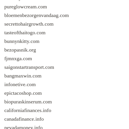
pureglowcream.com
bloemenbezorgenvandaag.com
secrettohairgrowth.com
tasteofthaitogo.com
bunnynkitty.com
bezopasnik.org
fjmnxga.com
saigonstartransport.com
bangmaxwin.com
infonetive.com
epictacoshop.com
biopuraskinserum.com
californiafinances.info
canadafinance.info
nevadamoney.info