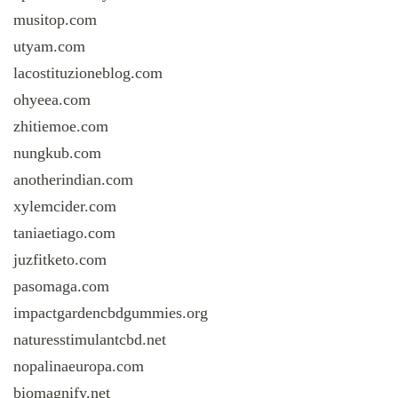
musitop.com
utyam.com
lacostituzioneblog.com
ohyeea.com
zhitiemoe.com
nungkub.com
anotherindian.com
xylemcider.com
taniaetiago.com
juzfitketo.com
pasomaga.com
impactgardencbdgummies.org
naturesstimulantcbd.net
nopalinaeuropa.com
biomagnify.net