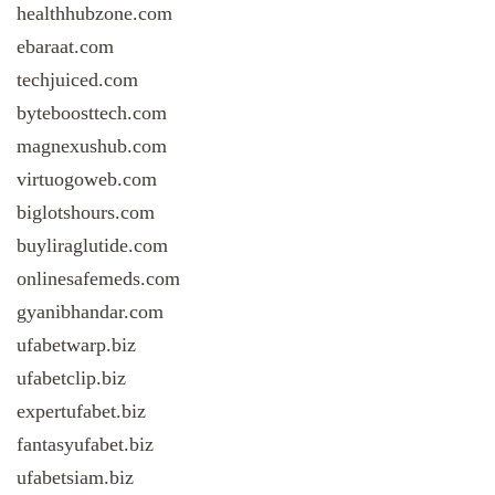
healthhubzone.com
ebaraat.com
techjuiced.com
byteboosttech.com
magnexushub.com
virtuogoweb.com
biglotshours.com
buyliraglutide.com
onlinesafemeds.com
gyanibhandar.com
ufabetwarp.biz
ufabetclip.biz
expertufabet.biz
fantasyufabet.biz
ufabetsiam.biz