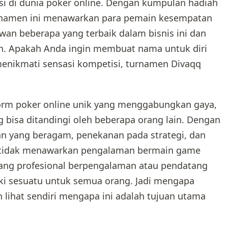
i di dunia poker online. Dengan kumpulan hadiah
turnamen ini menawarkan para pemain kesempatan
an beberapa yang terbaik dalam bisnis ini dan
an. Apakah Anda ingin membuat nama untuk diri
 menikmati sensasi kompetisi, turnamen Divaqq
form poker online unik yang menggabungkan gaya,
g bisa ditandingi oleh beberapa orang lain. Dengan
an yang beragam, penekanan pada strategi, dan
tidak menawarkan pengalaman bermain game
rang profesional berpengalaman atau pendatang
iki sesuatu untuk semua orang. Jadi mengapa
 lihat sendiri mengapa ini adalah tujuan utama