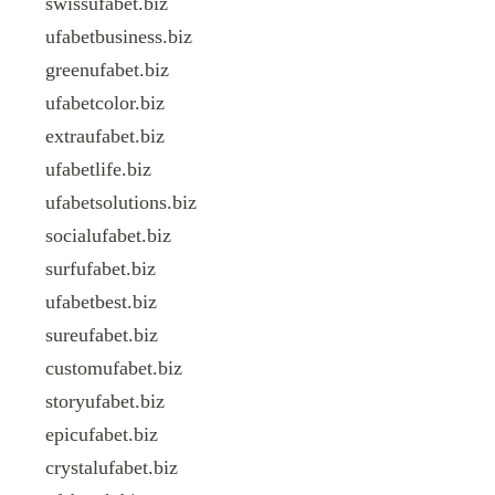
swissufabet.biz
ufabetbusiness.biz
greenufabet.biz
ufabetcolor.biz
extraufabet.biz
ufabetlife.biz
ufabetsolutions.biz
socialufabet.biz
surfufabet.biz
ufabetbest.biz
sureufabet.biz
customufabet.biz
storyufabet.biz
epicufabet.biz
crystalufabet.biz