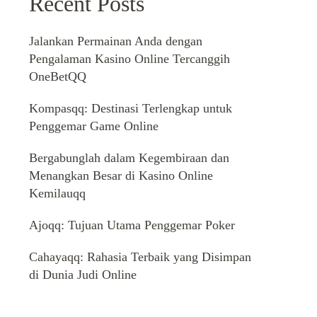
Recent Posts
Jalankan Permainan Anda dengan
Pengalaman Kasino Online Tercanggih
OneBetQQ
Kompasqq: Destinasi Terlengkap untuk
Penggemar Game Online
Bergabunglah dalam Kegembiraan dan
Menangkan Besar di Kasino Online
Kemilauqq
Ajoqq: Tujuan Utama Penggemar Poker
Cahayaqq: Rahasia Terbaik yang Disimpan
di Dunia Judi Online