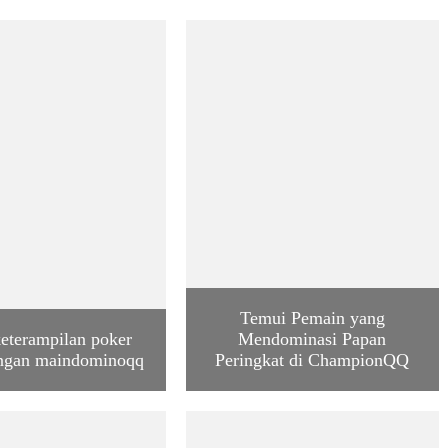
Temui Pemain yang
keterampilan poker
Mendominasi Papan
ngan maindominoqq
Peringkat di ChampionQQ