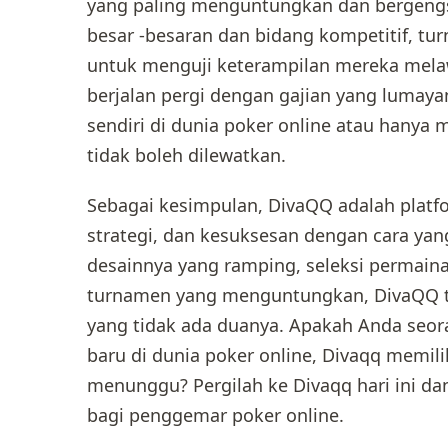
yang paling menguntungkan dan bergengs
besar -besaran dan bidang kompetitif, 
untuk menguji keterampilan mereka melaw
berjalan pergi dengan gajian yang lumay
sendiri di dunia poker online atau hanya
tidak boleh dilewatkan.
Sebagai kesimpulan, DivaQQ adalah plat
strategi, dan kesuksesan dengan cara yan
desainnya yang ramping, seleksi permain
turnamen yang menguntungkan, DivaQQ 
yang tidak ada duanya. Apakah Anda seo
baru di dunia poker online, Divaqq memil
menunggu? Pergilah ke Divaqq hari ini dan
bagi penggemar poker online.