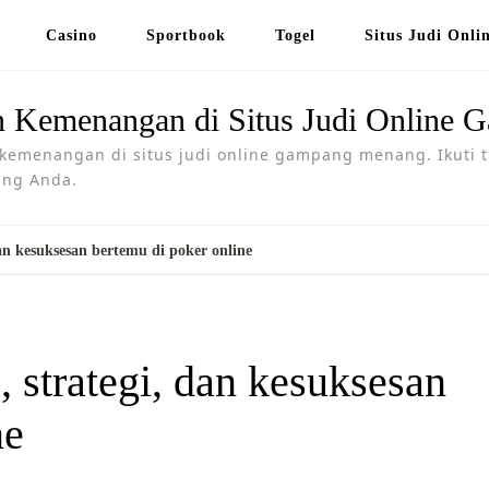
Casino
Sportbook
Togel
Situs Judi Onli
 Kemenangan di Situs Judi Online
menangan di situs judi online gampang menang. Ikuti tip
ang Anda.
an kesuksesan bertemu di poker online
 strategi, dan kesuksesan
ne