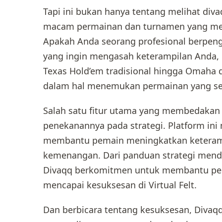
Tapi ini bukan hanya tentang melihat div
macam permainan dan turnamen yang mela
Apakah Anda seorang profesional berpen
yang ingin mengasah keterampilan Anda, 
Texas Hold’em tradisional hingga Omaha d
dalam hal menemukan permainan yang s
Salah satu fitur utama yang membedakan D
penekanannya pada strategi. Platform in
membantu pemain meningkatkan keteram
kemenangan. Dari panduan strategi mendal
Divaqq berkomitmen untuk membantu pe
mencapai kesuksesan di Virtual Felt.
Dan berbicara tentang kesuksesan, Diva