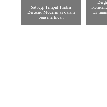
Berg
Satuqq: Tempat Tradisi
Komunit
Bertemu Modernitas dalam
Di man
Suasana Indah