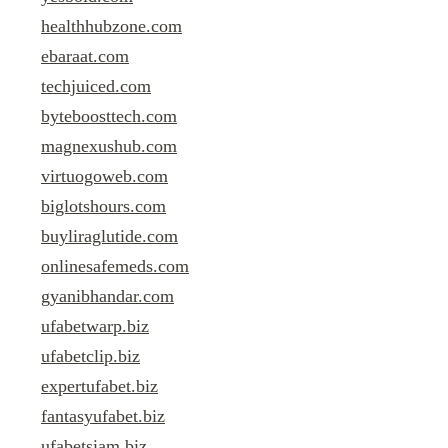
healthhubzone.com
ebaraat.com
techjuiced.com
byteboosttech.com
magnexushub.com
virtuogoweb.com
biglotshours.com
buyliraglutide.com
onlinesafemeds.com
gyanibhandar.com
ufabetwarp.biz
ufabetclip.biz
expertufabet.biz
fantasyufabet.biz
ufabetsiam.biz