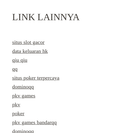
LINK LAINNYA
situs slot gacor
data keluaran hk
qiu qiu
qq
situs poker terpercaya
dominoqq
pkv games
pkv
poker
pkv games bandarqq
dominoqq