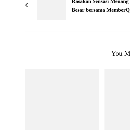
Rasakan Sensasi Menang
Besar bersama Member
You Ma