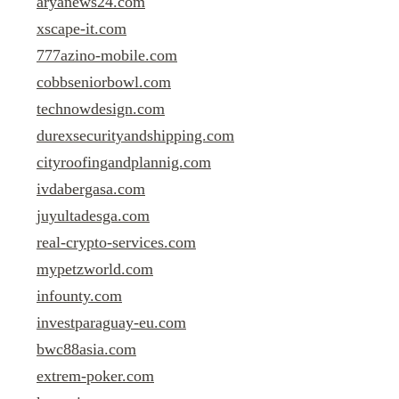
aryanews24.com
xscape-it.com
777azino-mobile.com
cobbseniorbowl.com
technowdesign.com
durexsecurityandshipping.com
cityroofingandplannig.com
ivdabergasa.com
juyultadesga.com
real-crypto-services.com
mypetzworld.com
infounty.com
investparaguay-eu.com
bwc88asia.com
extrem-poker.com