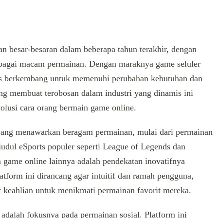
n besar-besaran dalam beberapa tahun terakhir, dengan
berbagai macam permainan. Dengan maraknya game seluler
erus berkembang untuk memenuhi perubahan kebutuhan dan
ang membuat terobosan dalam industri yang dinamis ini
lusi cara orang bermain game online.
yang menawarkan beragam permainan, mulai dari permainan
 judul eSports populer seperti League of Legends dan
 game online lainnya adalah pendekatan inovatifnya
form ini dirancang agar intuitif dan ramah pengguna,
 keahlian untuk menikmati permainan favorit mereka.
dalah fokusnya pada permainan sosial. Platform ini