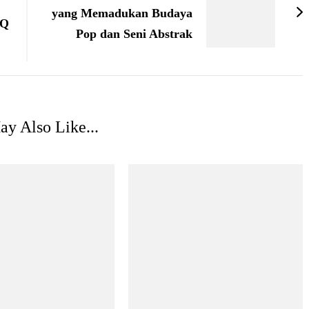
yang Memadukan Budaya
QQ
Pop dan Seni Abstrak
y Also Like...