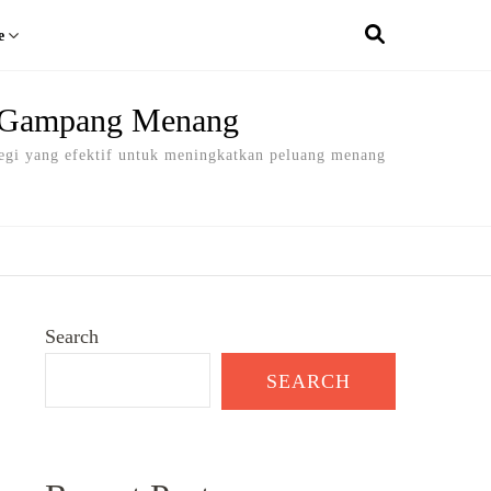
e
e Gampang Menang
tegi yang efektif untuk meningkatkan peluang menang
Search
SEARCH