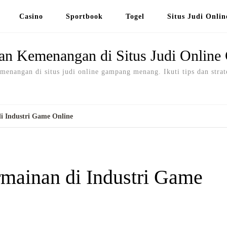
Casino
Sportbook
Togel
Situs Judi Onlin
an Kemenangan di Situs Judi Onlin
enangan di situs judi online gampang menang. Ikuti tips dan stra
i Industri Game Online
mainan di Industri Game