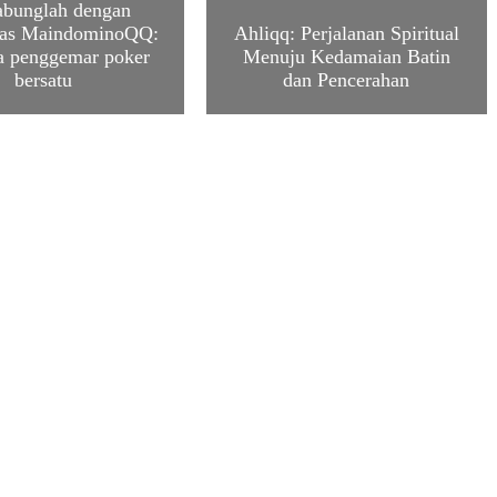
abunglah dengan
as MaindominoQQ:
Ahliqq: Perjalanan Spiritual
a penggemar poker
Menuju Kedamaian Batin
bersatu
dan Pencerahan