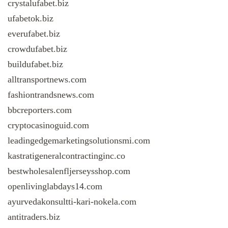
crystalufabet.biz
ufabetok.biz
everufabet.biz
crowdufabet.biz
buildufabet.biz
alltransportnews.com
fashiontrandsnews.com
bbcreporters.com
cryptocasinoguid.com
leadingedgemarketingsolutionsmi.com
kastratigeneralcontractinginc.co
bestwholesalenfljerseysshop.com
openlivinglabdays14.com
ayurvedakonsultti-kari-nokela.com
antitraders.biz