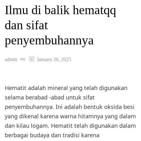
Ilmu di balik hematqq
dan sifat
penyembuhannya
on
admin
January 26, 2025
Hematit adalah mineral yang telah digunakan
selama berabad -abad untuk sifat
penyembuhannya. Ini adalah bentuk oksida besi
yang dikenal karena warna hitamnya yang dalam
dan kilau logam. Hematit telah digunakan dalam
berbagai budaya dan tradisi karena