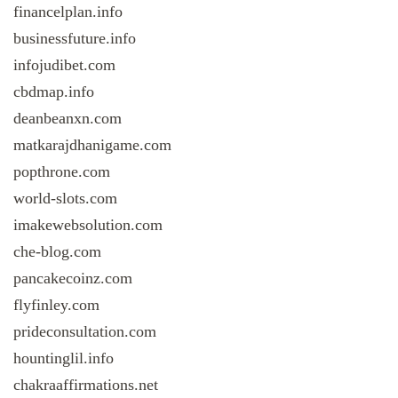
financelplan.info
businessfuture.info
infojudibet.com
cbdmap.info
deanbeanxn.com
matkarajdhanigame.com
popthrone.com
world-slots.com
imakewebsolution.com
che-blog.com
pancakecoinz.com
flyfinley.com
prideconsultation.com
hountinglil.info
chakraaffirmations.net