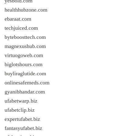
yesbold.com
healthhubzone.com
ebaraat.com
techjuiced.com
byteboosttech.com
magnexushub.com
virtuogoweb.com
biglotshours.com
buyliraglutide.com
onlinesafemeds.com
gyanibhandar.com
ufabetwarp.biz
ufabetclip.biz
expertufabet.biz
fantasyufabet.biz