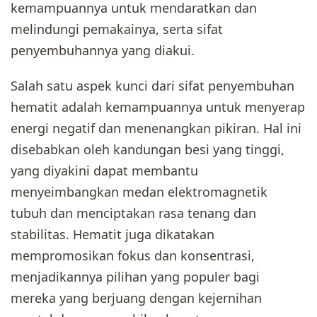
kemampuannya untuk mendaratkan dan
melindungi pemakainya, serta sifat
penyembuhannya yang diakui.
Salah satu aspek kunci dari sifat penyembuhan
hematit adalah kemampuannya untuk menyerap
energi negatif dan menenangkan pikiran. Hal ini
disebabkan oleh kandungan besi yang tinggi,
yang diyakini dapat membantu
menyeimbangkan medan elektromagnetik
tubuh dan menciptakan rasa tenang dan
stabilitas. Hematit juga dikatakan
mempromosikan fokus dan konsentrasi,
menjadikannya pilihan yang populer bagi
mereka yang berjuang dengan kejernihan