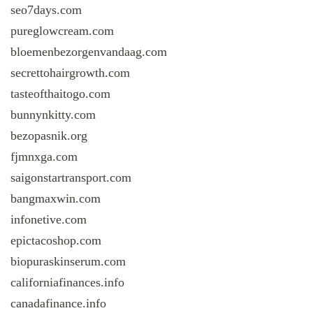
seo7days.com
pureglowcream.com
bloemenbezorgenvandaag.com
secrettohairgrowth.com
tasteofthaitogo.com
bunnynkitty.com
bezopasnik.org
fjmnxga.com
saigonstartransport.com
bangmaxwin.com
infonetive.com
epictacoshop.com
biopuraskinserum.com
californiafinances.info
canadafinance.info