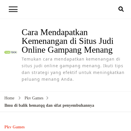
Cara Mendapatkan
Kemenangan di Situs Judi
Online Gampang Menang
Temukan cara mendapatkan kemenangan di
situs judi online gampang menang. Ikuti tips
dan strategi yang efektif untuk meningkatkan
peluang menang Anda.
Home
Pkv Games
Ilmu di balik hematqq dan sifat penyembuhannya
Pkv Games