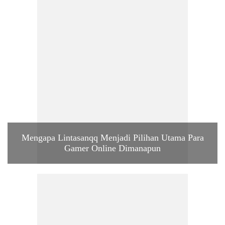
Mengapa Lintasanqq Menjadi Pilihan Utama Para
Gamer Online Dimanapun