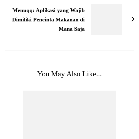
Menuqq: Aplikasi yang Wajib
Dimiliki Pencinta Makanan di
Mana Saja
You May Also Like...