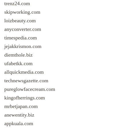
trenz24.com
skipworking.com
loizbeauty.com
anyconverter.com
timespedia.com
jejakkrismon.com
diemthole.biz
ufabetkk.com
allquickmedia.com
technewsgazette.com
pureglowfacecream.com
kingofherrings.com
mrbetjapan.com
anewentity.biz
appkuala.com