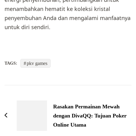
menambahkan hematit ke koleksi kristal
penyembuhan Anda dan mengalami manfaatnya
untuk diri sendiri.
pkv games
TAGS:
Post
Navigation
Rasakan Permainan Mewah
dengan DivaQQ: Tujuan Poker
Online Utama