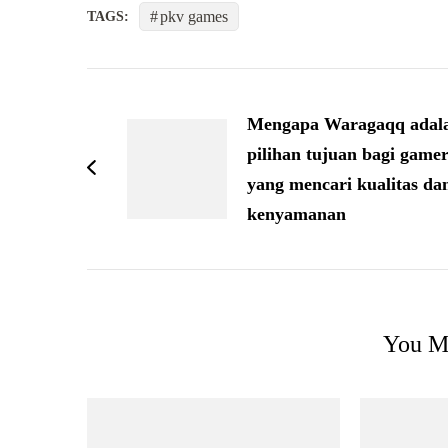
pkv games
TAGS:
Post
Navigation
Mengapa Waragaqq adal
pilihan tujuan bagi game
yang mencari kualitas da
kenyamanan
You Ma