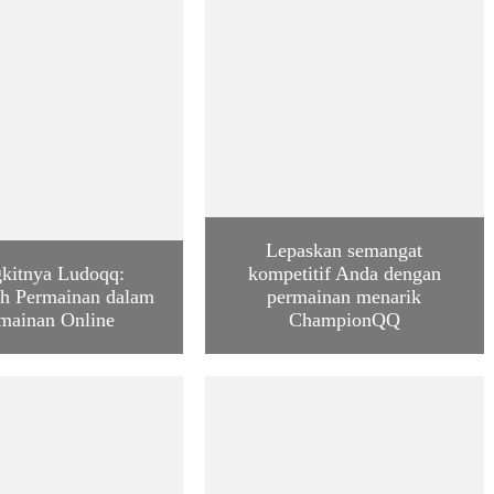
Lepaskan semangat
kitnya Ludoqq:
kompetitif Anda dengan
h Permainan dalam
permainan menarik
mainan Online
ChampionQQ