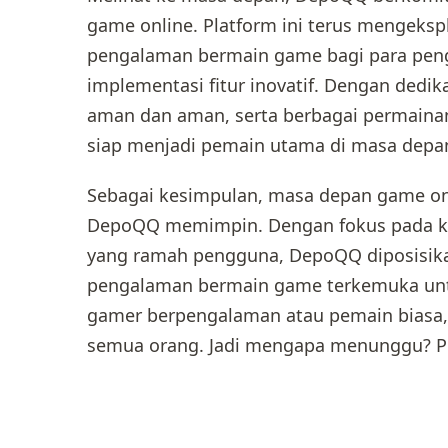
game online. Platform ini terus mengeksp
pengalaman bermain game bagi para peng
implementasi fitur inovatif. Dengan ded
aman dan aman, serta berbagai permain
siap menjadi pemain utama di masa depa
Sebagai kesimpulan, masa depan game onli
DepoQQ memimpin. Dengan fokus pada k
yang ramah pengguna, DepoQQ diposisik
pengalaman bermain game terkemuka unt
gamer berpengalaman atau pemain biasa,
semua orang. Jadi mengapa menunggu? Per