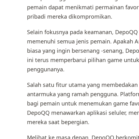
pemain dapat menikmati permainan favori
pribadi mereka dikompromikan.
Selain fokusnya pada keamanan, DepoQQ
memenuhi semua jenis pemain. Apakah A
biasa yang ingin bersenang -senang, Dep
ini terus memperbarui pilihan game untuk
penggunanya.
Salah satu fitur utama yang membedakan 
antarmuka yang ramah pengguna. Platfor
bagi pemain untuk menemukan game favori
DepoQQ menawarkan aplikasi seluler, me
mereka saat bepergian.
Melihat ke masa depan, DepoQQ berkomitm