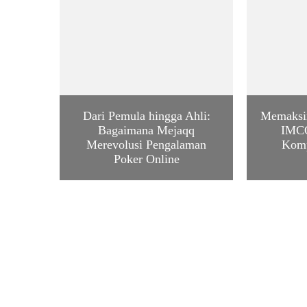
Dari Pemula hingga Ahli:
Memaksi
Bagaimana Mejaqq
IMCQ
Merevolusi Pengalaman
Komp
Poker Online