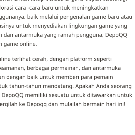
lorasi cara -cara baru untuk meningkatkan
gunanya, baik melalui pengenalan game baru atau
ikasinya untuk menyediakan lingkungan game yang
an dan antarmuka yang ramah pengguna, DepoQQ
n game online.
ne terlihat cerah, dengan platform seperti
eamanan, berbagai permainan, dan antarmuka
an dengan baik untuk memberi para pemain
uk tahun-tahun mendatang. Apakah Anda seorang
 DepoQQ memiliki sesuatu untuk ditawarkan untuk
gilah ke Depoqq dan mulailah bermain hari ini!