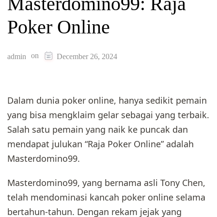
Masterdomino99: Raja
Poker Online
on
admin
December 26, 2024
Dalam dunia poker online, hanya sedikit pemain
yang bisa mengklaim gelar sebagai yang terbaik.
Salah satu pemain yang naik ke puncak dan
mendapat julukan “Raja Poker Online” adalah
Masterdomino99.
Masterdomino99, yang bernama asli Tony Chen,
telah mendominasi kancah poker online selama
bertahun-tahun. Dengan rekam jejak yang