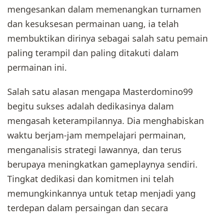
mengesankan dalam memenangkan turnamen
dan kesuksesan permainan uang, ia telah
membuktikan dirinya sebagai salah satu pemain
paling terampil dan paling ditakuti dalam
permainan ini.
Salah satu alasan mengapa Masterdomino99
begitu sukses adalah dedikasinya dalam
mengasah keterampilannya. Dia menghabiskan
waktu berjam-jam mempelajari permainan,
menganalisis strategi lawannya, dan terus
berupaya meningkatkan gameplaynya sendiri.
Tingkat dedikasi dan komitmen ini telah
memungkinkannya untuk tetap menjadi yang
terdepan dalam persaingan dan secara