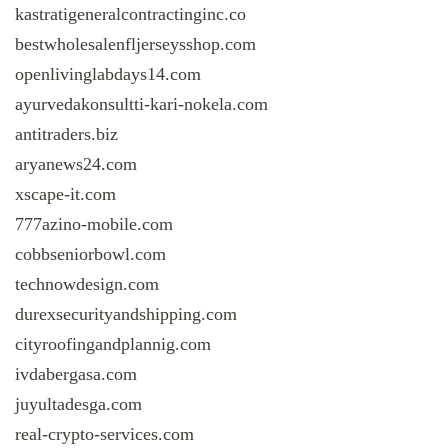
kastratigeneralcontractinginc.co
bestwholesalenfljerseysshop.com
openlivinglabdays14.com
ayurvedakonsultti-kari-nokela.com
antitraders.biz
aryanews24.com
xscape-it.com
777azino-mobile.com
cobbseniorbowl.com
technowdesign.com
durexsecurityandshipping.com
cityroofingandplannig.com
ivdabergasa.com
juyultadesga.com
real-crypto-services.com