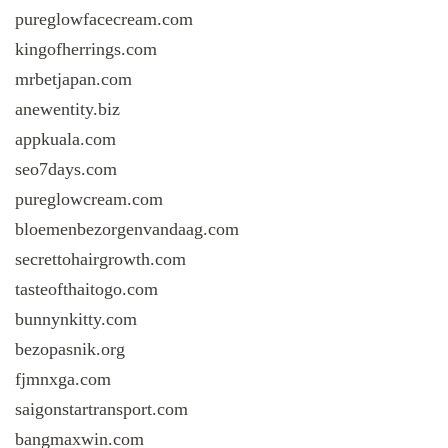
pureglowfacecream.com
kingofherrings.com
mrbetjapan.com
anewentity.biz
appkuala.com
seo7days.com
pureglowcream.com
bloemenbezorgenvandaag.com
secrettohairgrowth.com
tasteofthaitogo.com
bunnynkitty.com
bezopasnik.org
fjmnxga.com
saigonstartransport.com
bangmaxwin.com