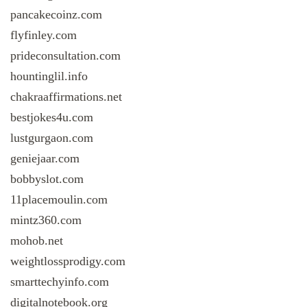
pancakecoinz.com
flyfinley.com
prideconsultation.com
hountinglil.info
chakraaffirmations.net
bestjokes4u.com
lustgurgaon.com
geniejaar.com
bobbyslot.com
11placemoulin.com
mintz360.com
mohob.net
weightlossprodigy.com
smarttechyinfo.com
digitalnotebook.org