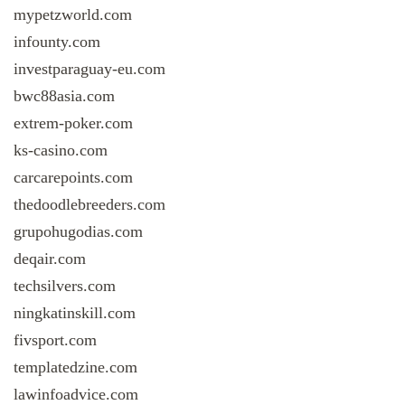
mypetzworld.com
infounty.com
investparaguay-eu.com
bwc88asia.com
extrem-poker.com
ks-casino.com
carcarepoints.com
thedoodlebreeders.com
grupohugodias.com
deqair.com
techsilvers.com
ningkatinskill.com
fivsport.com
templatedzine.com
lawinfoadvice.com