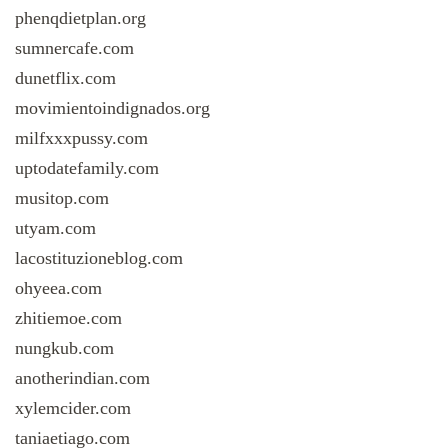
phenqdietplan.org
sumnercafe.com
dunetflix.com
movimientoindignados.org
milfxxxpussy.com
uptodatefamily.com
musitop.com
utyam.com
lacostituzioneblog.com
ohyeea.com
zhitiemoe.com
nungkub.com
anotherindian.com
xylemcider.com
taniaetiago.com