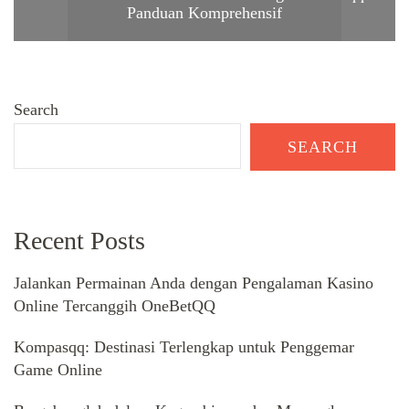
Panduan Komprehensif
Search
SEARCH
Recent Posts
Jalankan Permainan Anda dengan Pengalaman Kasino
Online Tercanggih OneBetQQ
Kompasqq: Destinasi Terlengkap untuk Penggemar
Game Online