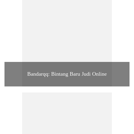
Bandarqq: Bintang Baru Judi Online