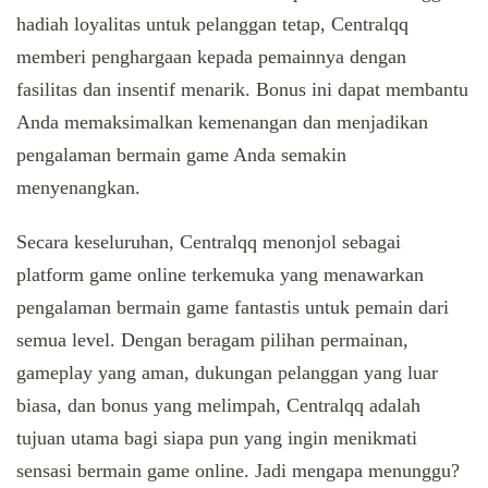
hadiah loyalitas untuk pelanggan tetap, Centralqq
memberi penghargaan kepada pemainnya dengan
fasilitas dan insentif menarik. Bonus ini dapat membantu
Anda memaksimalkan kemenangan dan menjadikan
pengalaman bermain game Anda semakin
menyenangkan.
Secara keseluruhan, Centralqq menonjol sebagai
platform game online terkemuka yang menawarkan
pengalaman bermain game fantastis untuk pemain dari
semua level. Dengan beragam pilihan permainan,
gameplay yang aman, dukungan pelanggan yang luar
biasa, dan bonus yang melimpah, Centralqq adalah
tujuan utama bagi siapa pun yang ingin menikmati
sensasi bermain game online. Jadi mengapa menunggu?