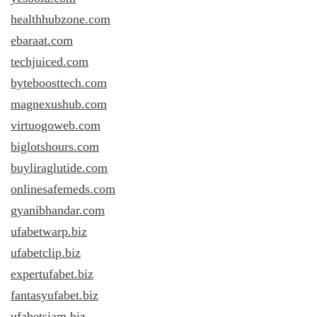
healthhubzone.com
ebaraat.com
techjuiced.com
byteboosttech.com
magnexushub.com
virtuogoweb.com
biglotshours.com
buyliraglutide.com
onlinesafemeds.com
gyanibhandar.com
ufabetwarp.biz
ufabetclip.biz
expertufabet.biz
fantasyufabet.biz
ufabetsiam.biz