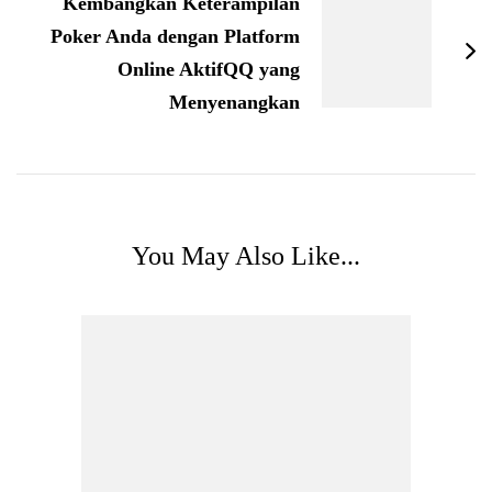
Kembangkan Keterampilan
Poker Anda dengan Platform
Online AktifQQ yang
Menyenangkan
You May Also Like...