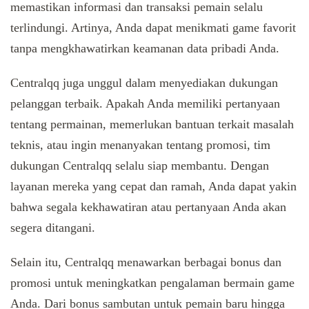
memastikan informasi dan transaksi pemain selalu
terlindungi. Artinya, Anda dapat menikmati game favorit
tanpa mengkhawatirkan keamanan data pribadi Anda.
Centralqq juga unggul dalam menyediakan dukungan
pelanggan terbaik. Apakah Anda memiliki pertanyaan
tentang permainan, memerlukan bantuan terkait masalah
teknis, atau ingin menanyakan tentang promosi, tim
dukungan Centralqq selalu siap membantu. Dengan
layanan mereka yang cepat dan ramah, Anda dapat yakin
bahwa segala kekhawatiran atau pertanyaan Anda akan
segera ditangani.
Selain itu, Centralqq menawarkan berbagai bonus dan
promosi untuk meningkatkan pengalaman bermain game
Anda. Dari bonus sambutan untuk pemain baru hingga