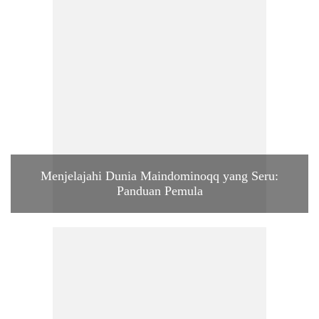
Menjelajahi Dunia Maindominoqq yang Seru:
Panduan Pemula