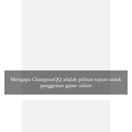
Mengapa ChampionQQ adalah pilihan tujuan untuk
penggemar game online