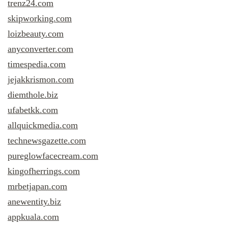
trenz24.com
skipworking.com
loizbeauty.com
anyconverter.com
timespedia.com
jejakkrismon.com
diemthole.biz
ufabetkk.com
allquickmedia.com
technewsgazette.com
pureglowfacecream.com
kingofherrings.com
mrbetjapan.com
anewentity.biz
appkuala.com