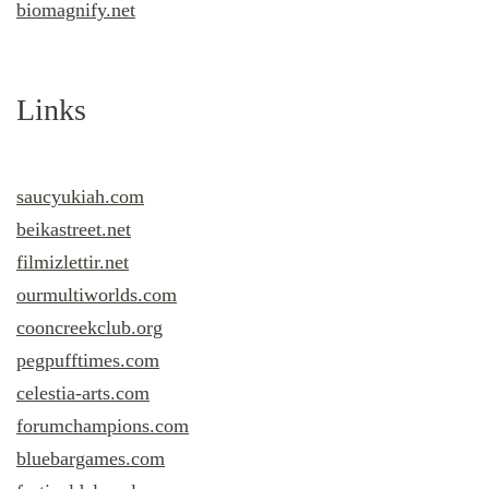
biomagnify.net
Links
saucyukiah.com
beikastreet.net
filmizlettir.net
ourmultiworlds.com
cooncreekclub.org
pegpufftimes.com
celestia-arts.com
forumchampions.com
bluebargames.com