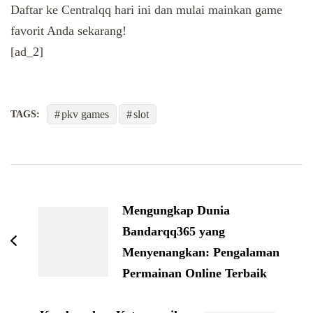
Daftar ke Centralqq hari ini dan mulai mainkan game
favorit Anda sekarang!
[ad_2]
pkv games
slot
TAGS:
Post
Navigation
Mengungkap Dunia
Bandarqq365 yang
Menyenangkan: Pengalaman
Permainan Online Terbaik