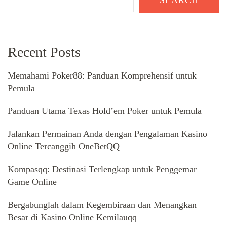
Recent Posts
Memahami Poker88: Panduan Komprehensif untuk
Pemula
Panduan Utama Texas Hold’em Poker untuk Pemula
Jalankan Permainan Anda dengan Pengalaman Kasino
Online Tercanggih OneBetQQ
Kompasqq: Destinasi Terlengkap untuk Penggemar
Game Online
Bergabunglah dalam Kegembiraan dan Menangkan
Besar di Kasino Online Kemilauqq