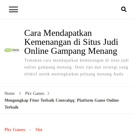
Cara Mendapatkan
Kemenangan di Situs Judi
Online Gampang Menang
Temukan cara mendapatkan kemenangan di situs judi
online gampang menang. Ikuti tips dan strategi yang
efektif untuk meningkatkan peluang menang Anda.
Home
Pkv Games
Mengungkap Fitur Terbaik Centralqq: Platform Game Online
Terbaik
Pkv Games
Slot