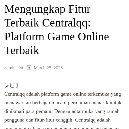
Mengungkap Fitur
Terbaik Centralqq:
Platform Game Online
Terbaik
on
admin
March 25, 2026
[ad_1]
Centralqq adalah platform game online terkemuka yang
menawarkan berbagai macam permainan menarik untuk
dinikmati para pemain. Dengan antarmuka yang ramah
pengguna dan fitur-fitur canggih, Centralqq adalah
tujuan utama bagi para penggemar game yang mencari