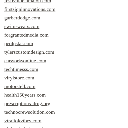
festivaldelamalou.com
firstsigninnovations.com
garberdodge.com
swim-wears.com
forgrantedmedia.com
peolpstar.com
tylerscustomdesign.com
carworksonline.com
techtimesss.com
virylstore.com
motorstell.com
health150years.com
prescriptions-drug.org
technocrewsolution.com
viraltokvibes.com