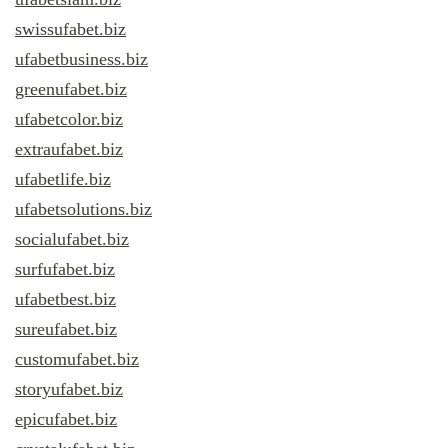
swissufabet.biz
ufabetbusiness.biz
greenufabet.biz
ufabetcolor.biz
extraufabet.biz
ufabetlife.biz
ufabetsolutions.biz
socialufabet.biz
surfufabet.biz
ufabetbest.biz
sureufabet.biz
customufabet.biz
storyufabet.biz
epicufabet.biz