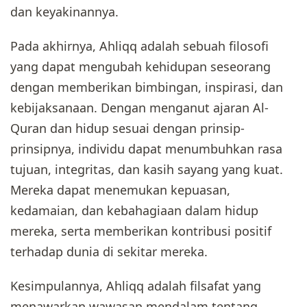
dan keyakinannya.
Pada akhirnya, Ahliqq adalah sebuah filosofi
yang dapat mengubah kehidupan seseorang
dengan memberikan bimbingan, inspirasi, dan
kebijaksanaan. Dengan menganut ajaran Al-
Quran dan hidup sesuai dengan prinsip-
prinsipnya, individu dapat menumbuhkan rasa
tujuan, integritas, dan kasih sayang yang kuat.
Mereka dapat menemukan kepuasan,
kedamaian, dan kebahagiaan dalam hidup
mereka, serta memberikan kontribusi positif
terhadap dunia di sekitar mereka.
Kesimpulannya, Ahliqq adalah filsafat yang
menawarkan wawasan mendalam tentang