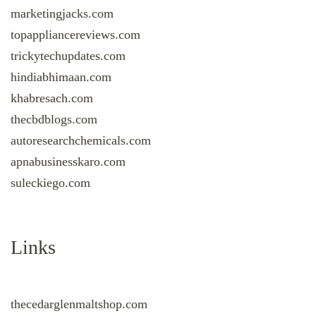
marketingjacks.com
topappliancereviews.com
trickytechupdates.com
hindiabhimaan.com
khabresach.com
thecbdblogs.com
autoresearchchemicals.com
apnabusinesskaro.com
suleckiego.com
Links
thecedarglenmaltshop.com