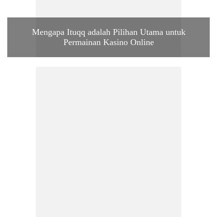
Mengapa Ituqq adalah Pilihan Utama untuk
Permainan Kasino Online