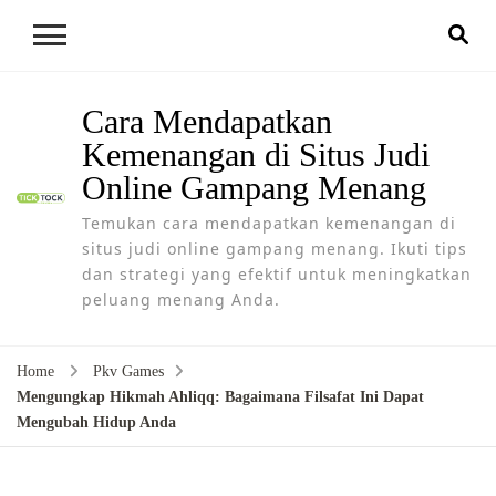
Cara Mendapatkan
Kemenangan di Situs Judi
Online Gampang Menang
Temukan cara mendapatkan kemenangan di
situs judi online gampang menang. Ikuti tips
dan strategi yang efektif untuk meningkatkan
peluang menang Anda.
Home
Pkv Games
Mengungkap Hikmah Ahliqq: Bagaimana Filsafat Ini Dapat
Mengubah Hidup Anda