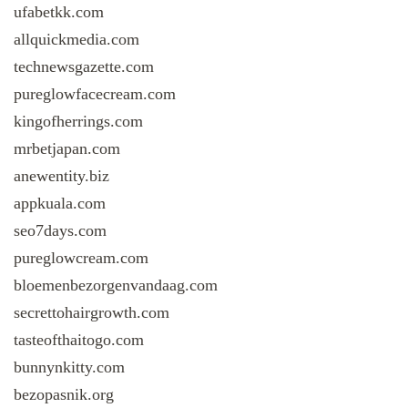
ufabetkk.com
allquickmedia.com
technewsgazette.com
pureglowfacecream.com
kingofherrings.com
mrbetjapan.com
anewentity.biz
appkuala.com
seo7days.com
pureglowcream.com
bloemenbezorgenvandaag.com
secrettohairgrowth.com
tasteofthaitogo.com
bunnynkitty.com
bezopasnik.org