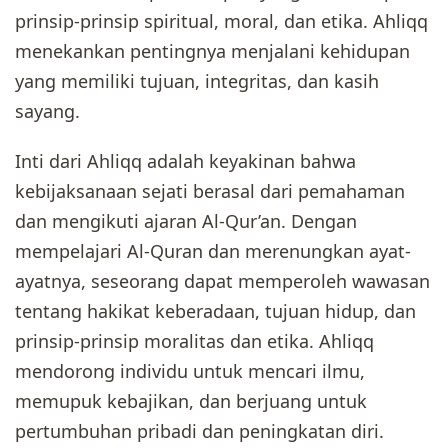
prinsip-prinsip spiritual, moral, dan etika. Ahliqq
menekankan pentingnya menjalani kehidupan
yang memiliki tujuan, integritas, dan kasih
sayang.
Inti dari Ahliqq adalah keyakinan bahwa
kebijaksanaan sejati berasal dari pemahaman
dan mengikuti ajaran Al-Qur’an. Dengan
mempelajari Al-Quran dan merenungkan ayat-
ayatnya, seseorang dapat memperoleh wawasan
tentang hakikat keberadaan, tujuan hidup, dan
prinsip-prinsip moralitas dan etika. Ahliqq
mendorong individu untuk mencari ilmu,
memupuk kebajikan, dan berjuang untuk
pertumbuhan pribadi dan peningkatan diri.