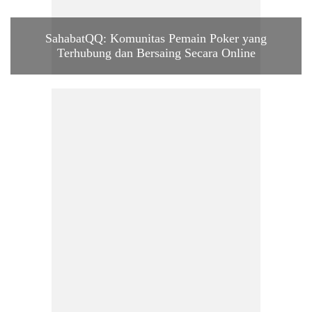
SahabatQQ: Komunitas Pemain Poker yang
Terhubung dan Bersaing Secara Online