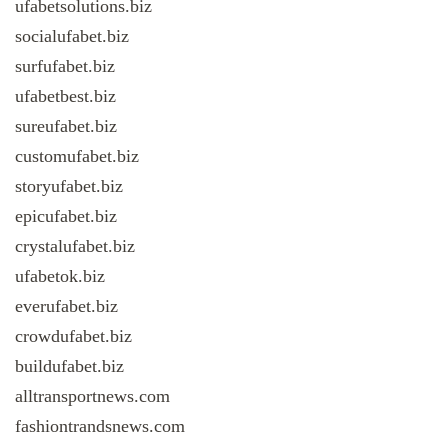
ufabetsolutions.biz
socialufabet.biz
surfufabet.biz
ufabetbest.biz
sureufabet.biz
customufabet.biz
storyufabet.biz
epicufabet.biz
crystalufabet.biz
ufabetok.biz
everufabet.biz
crowdufabet.biz
buildufabet.biz
alltransportnews.com
fashiontrandsnews.com