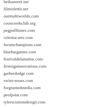
beikastreet.net
filmizlettir.net
ourmultiworlds.com
cooncreekclub.org
pegpufftimes.com
celestia-arts.com
forumchampions.com
bluebargames.com
festivaldelamalou.com
firstsigninnovations.com
garberdodge.com
swim-wears.com
forgrantedmedia.com
peolpstar.com
tylerscustomdesign.com