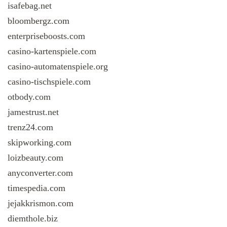
isafebag.net
bloombergz.com
enterpriseboosts.com
casino-kartenspiele.com
casino-automatenspiele.org
casino-tischspiele.com
otbody.com
jamestrust.net
trenz24.com
skipworking.com
loizbeauty.com
anyconverter.com
timespedia.com
jejakkrismon.com
diemthole.biz