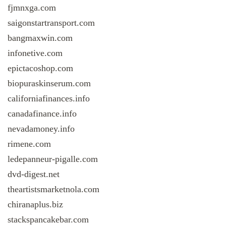
fjmnxga.com
saigonstartransport.com
bangmaxwin.com
infonetive.com
epictacoshop.com
biopuraskinserum.com
californiafinances.info
canadafinance.info
nevadamoney.info
rimene.com
ledepanneur-pigalle.com
dvd-digest.net
theartistsmarketnola.com
chiranaplus.biz
stackspancakebar.com