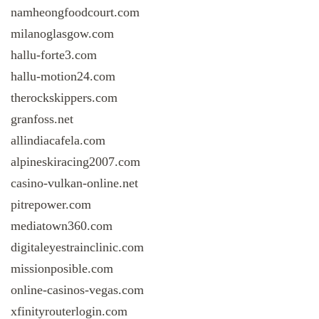
namheongfoodcourt.com
milanoglasgow.com
hallu-forte3.com
hallu-motion24.com
therockskippers.com
granfoss.net
allindiacafela.com
alpineskiracing2007.com
casino-vulkan-online.net
pitrepower.com
mediatown360.com
digitaleyestrainclinic.com
missionposible.com
online-casinos-vegas.com
xfinityrouterlogin.com