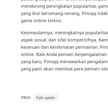
mendorong peningkatan popularitas gam
yang ikut bersenang-senang, Pinoqq tida
game online terkini.
Kesimpulannya, meningkatnya popularitas 
aspek sosial, dan sifat kompetitifnya. K
keseruan dan kenikmatan permainan, Pin
online. Baik Anda pemain berpengalaman
yang baru, Pinoqq menawarkan pengalam
yang pasti akan memikat para pemain sel
pkv games
TAGS: