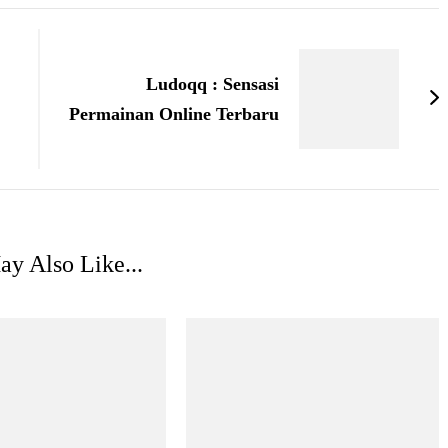
Ludoqq : Sensasi
Permainan Online Terbaru
y Also Like...