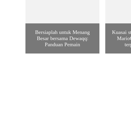
Bersiaplah untuk Menang
Kuasai s
Besar bersama Dewaqq:
Mario
Panduan Pemain
ter