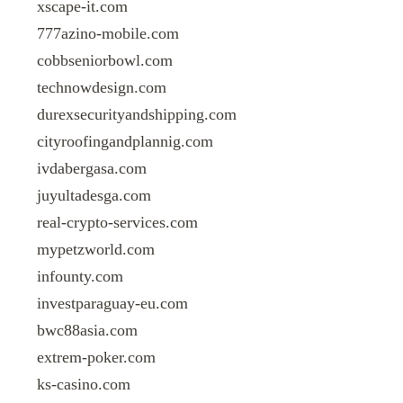
xscape-it.com
777azino-mobile.com
cobbseniorbowl.com
technowdesign.com
durexsecurityandshipping.com
cityroofingandplannig.com
ivdabergasa.com
juyultadesga.com
real-crypto-services.com
mypetzworld.com
infounty.com
investparaguay-eu.com
bwc88asia.com
extrem-poker.com
ks-casino.com