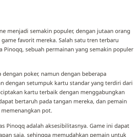
ine menjadi semakin populer, dengan jutaan orang
ame favorit mereka. Salah satu tren terbaru
a Pinoqq, sebuah permainan yang semakin populer
ip dengan poker, namun dengan beberapa
n dengan setumpuk kartu standar yang terdiri dari
enciptakan kartu terbaik dengan menggabungkan
dapat bertaruh pada tangan mereka, dan pemain
an memenangkan pot.
as Pinoqq adalah aksesibilitasnya. Game ini dapat
 kapan saja, sehingga memudahkan pemain untuk