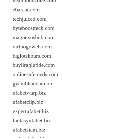
healthhubzone.com
ebaraat.com
techjuiced.com
byteboosttech.com
magnexushub.com
virtuogoweb.com
biglotshours.com
buyliraglutide.com
onlinesafemeds.com
gyanibhandar.com
ufabetwarp.biz
ufabetclip.biz
expertufabet.biz
fantasyufabet.biz
ufabetsiam.biz