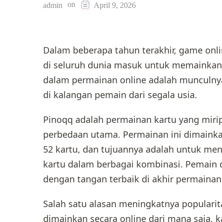
on
admin
April 9, 2026
Dalam beberapa tahun terakhir, game onl
di seluruh dunia masuk untuk memainkan g
dalam permainan online adalah munculny
di kalangan pemain dari segala usia.
Pinoqq adalah permainan kartu yang mir
perbedaan utama. Permainan ini dimainka
52 kartu, dan tujuannya adalah untuk m
kartu dalam berbagai kombinasi. Pemain 
dengan tangan terbaik di akhir permain
Salah satu alasan meningkatnya popularit
dimainkan secara online dari mana saja,