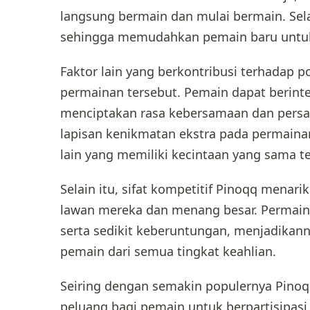
langsung bermain dan mulai bermain. Selai
sehingga memudahkan pemain baru untuk 
Faktor lain yang berkontribusi terhadap p
permainan tersebut. Pemain dapat berinter
menciptakan rasa kebersamaan dan persa
lapisan kenikmatan ekstra pada permain
lain yang memiliki kecintaan yang sama t
Selain itu, sifat kompetitif Pinoqq mena
lawan mereka dan menang besar. Permain
serta sedikit keberuntungan, menjadikan
pemain dari semua tingkat keahlian.
Seiring dengan semakin populernya Pinoq
peluang bagi pemain untuk berpartisipasi