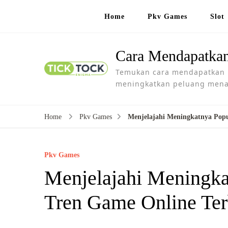
Home
Pkv Games
Slot
Cara Mendapatkan
Temukan cara mendapatkan ke
meningkatkan peluang men
Home
Pkv Games
Menjelajahi Meningkatnya Popu
Pkv Games
Menjelajahi Meningka
Tren Game Online Ter