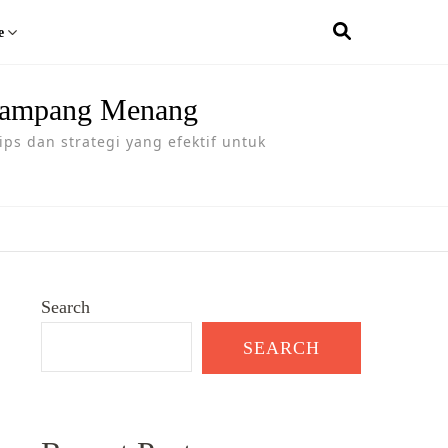
e
 Gampang Menang
s dan strategi yang efektif untuk
Search
SEARCH