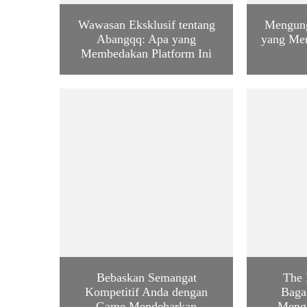
Wawasan Eksklusif tentang
Mengung
Abangqq: Apa yang
yang Men
Membedakan Platform Ini
Bebaskan Semangat
The 
Kompetitif Anda dengan
Baga
Game Mendebarkan
Menga