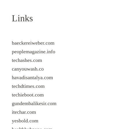
Links
baeckereiweber.com
peoplemagazine.info
techashes.com
canyouwash.co
havadisantalya.com
techdtimes.com
techieboot.com
gundembalikesir.com
itechar.com
yesbold.com