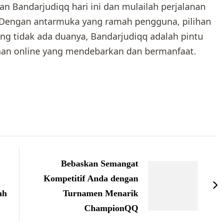
 Bandarjudiqq hari ini dan mulailah perjalanan
 Dengan antarmuka yang ramah pengguna, pilihan
g tidak ada duanya, Bandarjudiqq adalah pintu
an online yang mendebarkan dan bermanfaat.
Bebaskan Semangat
Kompetitif Anda dengan
ah
Turnamen Menarik
ChampionQQ