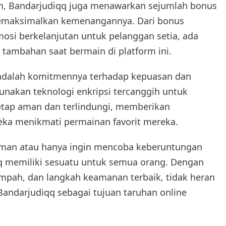
am, Bandarjudiqq juga menawarkan sejumlah bonus
maksimalkan kemenangannya. Dari bonus
si berkelanjutan untuk pelanggan setia, ada
ambahan saat bermain di platform ini.
q adalah komitmennya terhadap kepuasan dan
nakan teknologi enkripsi tercanggih untuk
tap aman dan terlindungi, memberikan
eka menikmati permainan favorit mereka.
aman atau hanya ingin mencoba keberuntungan
q memiliki sesuatu untuk semua orang. Dengan
impah, dan langkah keamanan terbaik, tidak heran
ndarjudiqq sebagai tujuan taruhan online