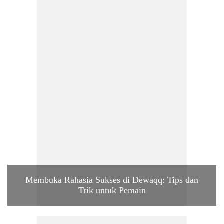
Membuka Rahasia Sukses di Dewaqq: Tips dan
Trik untuk Pemain