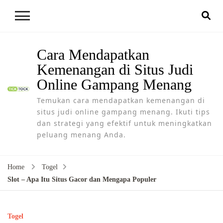
Cara Mendapatkan
Kemenangan di Situs Judi
Online Gampang Menang
Temukan cara mendapatkan kemenangan di
situs judi online gampang menang. Ikuti tips
dan strategi yang efektif untuk meningkatkan
peluang menang Anda.
Home
Togel
Slot – Apa Itu Situs Gacor dan Mengapa Populer
Togel