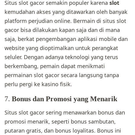
Situs slot gacor semakin populer karena
slot
kemudahan akses yang ditawarkan oleh banyak
platform perjudian online. Bermain di situs slot
gacor bisa dilakukan kapan saja dan di mana
saja, berkat pengembangan aplikasi mobile dan
website yang dioptimalkan untuk perangkat
seluler. Dengan adanya teknologi yang terus
berkembang, pemain dapat menikmati
permainan slot gacor secara langsung tanpa
perlu pergi ke kasino fisik.
7.
Bonus dan Promosi yang Menarik
Situs slot gacor sering menawarkan bonus dan
promosi menarik, seperti bonus sambutan,
putaran gratis, dan bonus loyalitas. Bonus ini