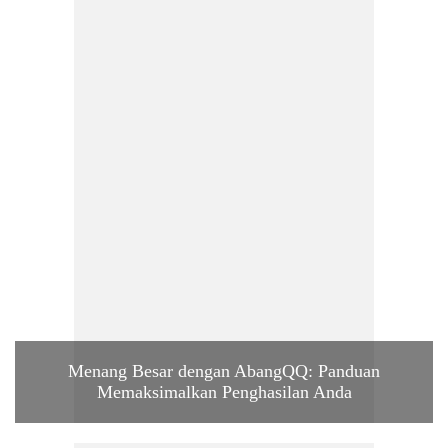
Menang Besar dengan AbangQQ: Panduan
Memaksimalkan Penghasilan Anda