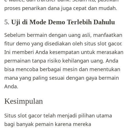
proses penarikan dana juga cepat dan mudah.
5.
Uji di Mode Demo Terlebih Dahulu
Sebelum bermain dengan uang asli, manfaatkan
fitur demo yang disediakan oleh situs slot gacor.
Ini memberi Anda kesempatan untuk merasakan
permainan tanpa risiko kehilangan uang. Anda
bisa mencoba berbagai mesin dan menentukan
mana yang paling sesuai dengan gaya bermain
Anda.
Kesimpulan
Situs slot gacor telah menjadi pilihan utama
bagi banyak pemain karena mereka