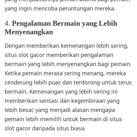
yang ingin mencoba peruntungan mereka.
4.
Pengalaman Bermain yang Lebih
Menyenangkan
Dengan memberikan kemenangan lebih sering,
situs slot gacor memberikan pengalaman
bermain yang lebih menyenangkan bagi pemain.
Ketika pemain merasa sering menang, mereka
cenderung lebih puas dan terdorong untuk terus
bermain. Kemenangan yang lebih sering ini
memberikan sensasi dan kegembiraan yang
lebih besar, yang menjadi alasan mengapa
pemain lebih memilih untuk bermain di situs
slot gacor daripada situs biasa.