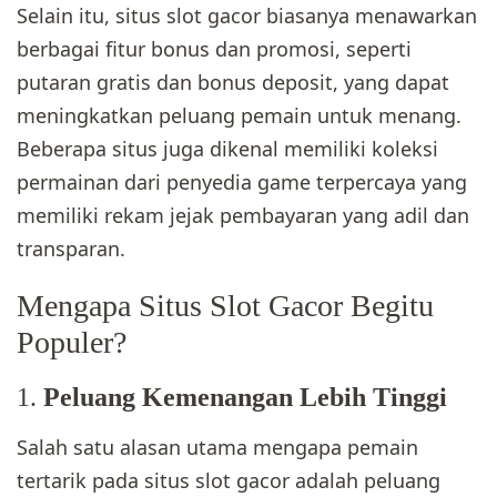
Selain itu, situs slot gacor biasanya menawarkan
berbagai fitur bonus dan promosi, seperti
putaran gratis dan bonus deposit, yang dapat
meningkatkan peluang pemain untuk menang.
Beberapa situs juga dikenal memiliki koleksi
permainan dari penyedia game terpercaya yang
memiliki rekam jejak pembayaran yang adil dan
transparan.
Mengapa Situs Slot Gacor Begitu
Populer?
1.
Peluang Kemenangan Lebih Tinggi
Salah satu alasan utama mengapa pemain
tertarik pada situs slot gacor adalah peluang