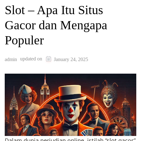
Slot – Apa Itu Situs
Gacor dan Mengapa
Populer
updated on
admin
January 24, 2025
Dalam dunia perjudian online, istilah “slot gacor”