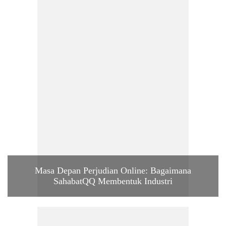
Masa Depan Perjudian Online: Bagaimana
SahabatQQ Membentuk Industri