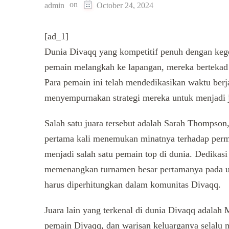
on
admin
October 24, 2024
[ad_1]
Dunia Divaqq yang kompetitif penuh dengan kege
pemain melangkah ke lapangan, mereka bertekad
Para pemain ini telah mendedikasikan waktu ber
menyempurnakan strategi mereka untuk menjadi 
Salah satu juara tersebut adalah Sarah Thompson
pertama kali menemukan minatnya terhadap perma
menjadi salah satu pemain top di dunia. Dedikas
memenangkan turnamen besar pertamanya pada us
harus diperhitungkan dalam komunitas Divaqq.
Juara lain yang terkenal di dunia Divaqq adalah 
pemain Divaqq, dan warisan keluarganya selalu 