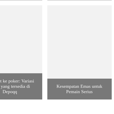
ot ke poker: Variasi
yang tersedia di
Kesempatan Emas untuk
Depoqq
Pemain Serius