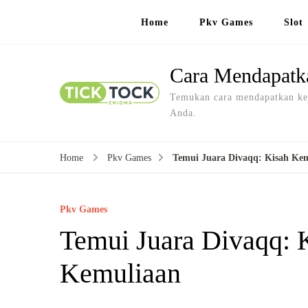
Home
Pkv Games
Slot
Cara Mendapatk
Temukan cara mendapatkan kem
Anda.
Home
Pkv Games
Temui Juara Divaqq: Kisah Ke
Pkv Games
Temui Juara Divaqq:
Kemuliaan