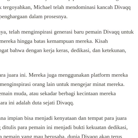
ak tergoyahkan, Michael telah mendominasi kancah Divaqq
 penghargaan dalam prosesnya.
nya, telah menginspirasi generasi baru pemain Divaqq untuk
 mereka hingga batas kemampuan mereka. Kisah
at bahwa dengan kerja keras, dedikasi, dan ketekunan,
ara juara ini. Mereka juga menggunakan platform mereka
menginspirasi orang lain untuk mengejar minat mereka.
main muda, atau sekadar berbagi kecintaan mereka
ara ini adalah duta sejati Divaqq.
na impian bisa menjadi kenyataan dan tempat para juara
ditulis para pemain ini menjadi bukti kekuatan dedikasi,
da pemain yang mau berusaha, dunia Divaqq akan terus