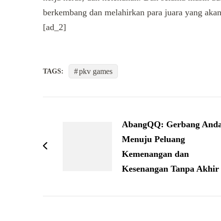
berkembang dan melahirkan para juara yang akan
[ad_2]
pkv games
TAGS:
Post
Navigation
AbangQQ: Gerbang And
Menuju Peluang
Kemenangan dan
Kesenangan Tanpa Akhir