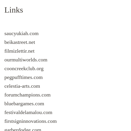
Links
saucyukiah.com
beikastreet.net
filmizlettir.net
ourmultiworlds.com
cooncreekclub.org
pegpufftimes.com
celestia-arts.com
forumchampions.com
bluebargames.com
festivaldelamalou.com
firstsigninnovations.com
garberdodge.com