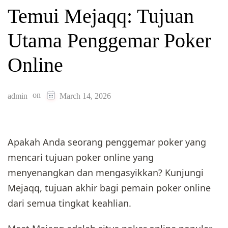
Temui Mejaqq: Tujuan
Utama Penggemar Poker
Online
on
admin
March 14, 2026
Apakah Anda seorang penggemar poker yang
mencari tujuan poker online yang
menyenangkan dan mengasyikkan? Kunjungi
Mejaqq, tujuan akhir bagi pemain poker online
dari semua tingkat keahlian.