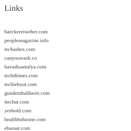
Links
baeckereiweber.com
peoplemagazine.info
techashes.com
canyouwash.co
havadisantalya.com
techdtimes.com
techieboot.com
gundembalikesir.com
itechar.com
yesbold.com
healthhubzone.com
ebaraat.com