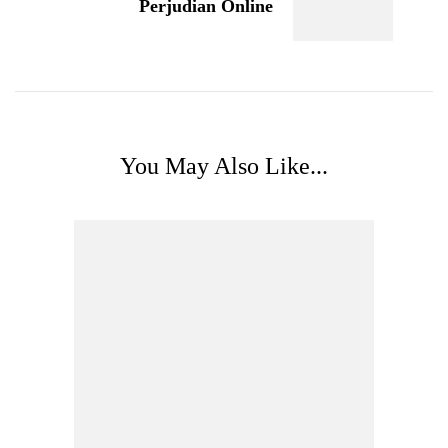
Perjudian Online
You May Also Like...