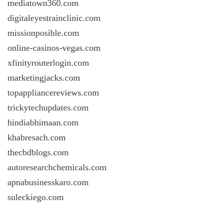
mediatown360.com
digitaleyestrainclinic.com
missionposible.com
online-casinos-vegas.com
xfinityrouterlogin.com
marketingjacks.com
topappliancereviews.com
trickytechupdates.com
hindiabhimaan.com
khabresach.com
thecbdblogs.com
autoresearchchemicals.com
apnabusinesskaro.com
suleckiego.com