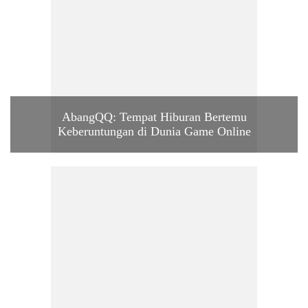
AbangQQ: Tempat Hiburan Bertemu
Keberuntungan di Dunia Game Online