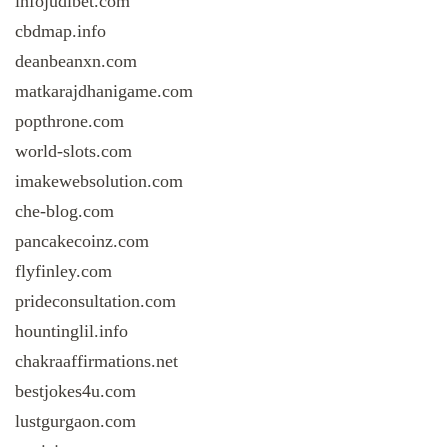
infojudibet.com
cbdmap.info
deanbeanxn.com
matkarajdhanigame.com
popthrone.com
world-slots.com
imakewebsolution.com
che-blog.com
pancakecoinz.com
flyfinley.com
prideconsultation.com
hountinglil.info
chakraaffirmations.net
bestjokes4u.com
lustgurgaon.com