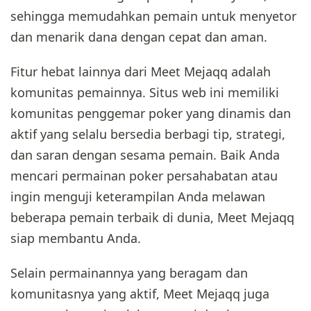
sehingga memudahkan pemain untuk menyetor
dan menarik dana dengan cepat dan aman.
Fitur hebat lainnya dari Meet Mejaqq adalah
komunitas pemainnya. Situs web ini memiliki
komunitas penggemar poker yang dinamis dan
aktif yang selalu bersedia berbagi tip, strategi,
dan saran dengan sesama pemain. Baik Anda
mencari permainan poker persahabatan atau
ingin menguji keterampilan Anda melawan
beberapa pemain terbaik di dunia, Meet Mejaqq
siap membantu Anda.
Selain permainannya yang beragam dan
komunitasnya yang aktif, Meet Mejaqq juga