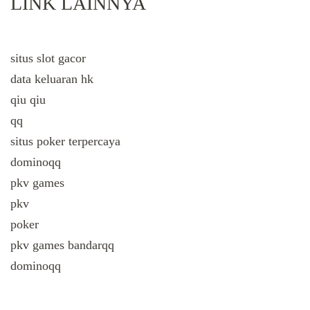
LINK LAINNYA
situs slot gacor
data keluaran hk
qiu qiu
qq
situs poker terpercaya
dominoqq
pkv games
pkv
poker
pkv games bandarqq
dominoqq