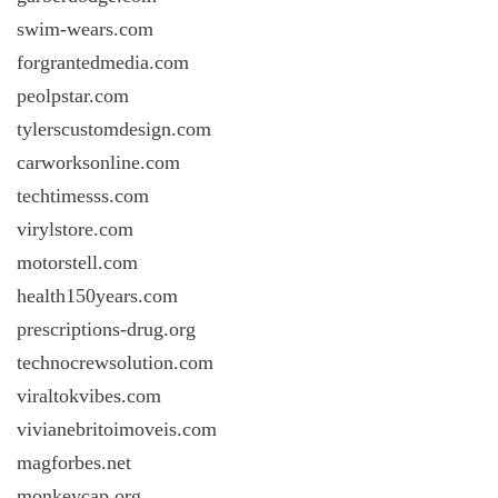
swim-wears.com
forgrantedmedia.com
peolpstar.com
tylerscustomdesign.com
carworksonline.com
techtimesss.com
virylstore.com
motorstell.com
health150years.com
prescriptions-drug.org
technocrewsolution.com
viraltokvibes.com
vivianebritoimoveis.com
magforbes.net
monkeycap.org