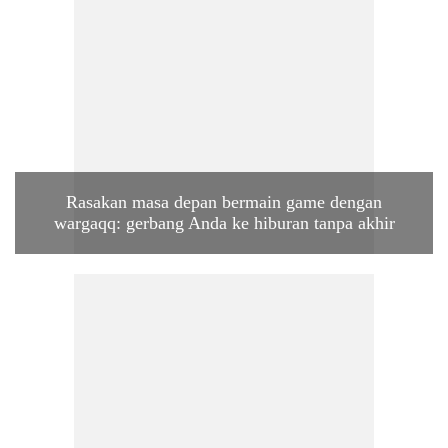
Rasakan masa depan bermain game dengan
wargaqq: gerbang Anda ke hiburan tanpa akhir