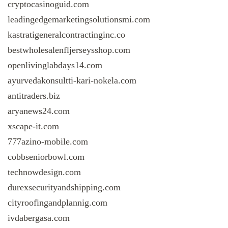
cryptocasinoguid.com
leadingedgemarketingsolutionsmi.com
kastratigeneralcontractinginc.co
bestwholesalenfljerseysshop.com
openlivinglabdays14.com
ayurvedakonsultti-kari-nokela.com
antitraders.biz
aryanews24.com
xscape-it.com
777azino-mobile.com
cobbseniorbowl.com
technowdesign.com
durexsecurityandshipping.com
cityroofingandplannig.com
ivdabergasa.com