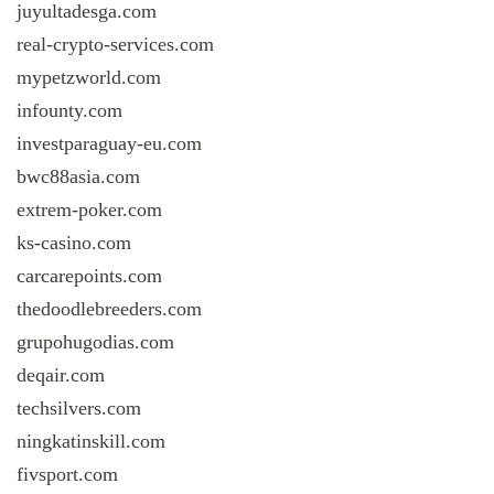
juyultadesga.com
real-crypto-services.com
mypetzworld.com
infounty.com
investparaguay-eu.com
bwc88asia.com
extrem-poker.com
ks-casino.com
carcarepoints.com
thedoodlebreeders.com
grupohugodias.com
deqair.com
techsilvers.com
ningkatinskill.com
fivsport.com