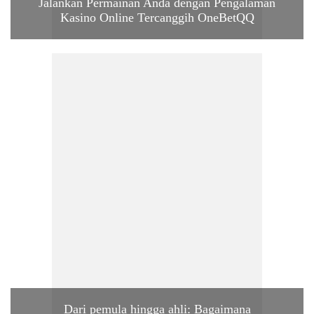
Jalankan Permainan Anda dengan Pengalaman
Kasino Online Tercanggih OneBetQQ
Dari pemula hingga ahli: Bagaimana