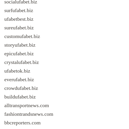
socialufabet.biz
surfufabet.biz
ufabetbest.biz
sureufabet.biz
customufabet.biz
storyufabet.biz
epicufabet.biz
crystalufabet.biz
ufabetok.biz
everufabet.biz
crowdufabet.biz
buildufabet.biz
alltransportnews.com
fashiontrandsnews.com
bbcreporters.com