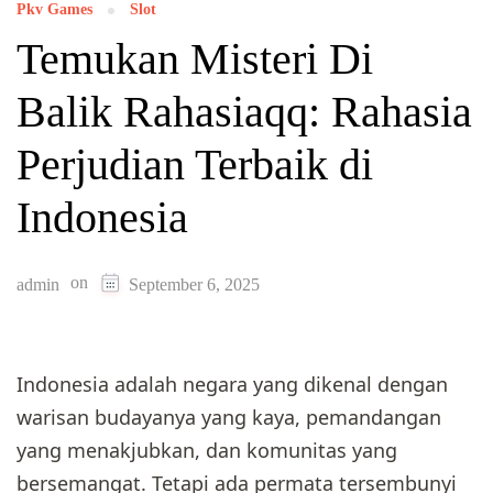
Pkv Games
Slot
Temukan Misteri Di
Balik Rahasiaqq: Rahasia
Perjudian Terbaik di
Indonesia
on
admin
September 6, 2025
Indonesia adalah negara yang dikenal dengan
warisan budayanya yang kaya, pemandangan
yang menakjubkan, dan komunitas yang
bersemangat. Tetapi ada permata tersembunyi