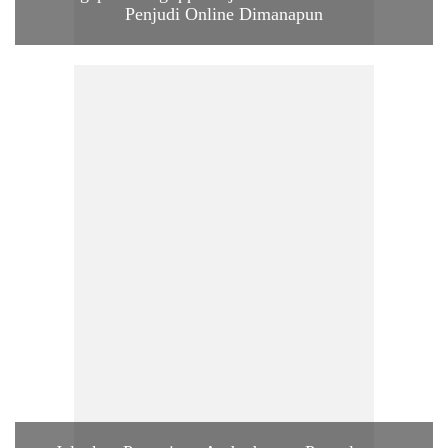
Penjudi Online Dimanapun