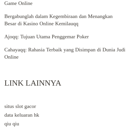
Game Online
Bergabunglah dalam Kegembiraan dan Menangkan
Besar di Kasino Online Kemilauqq
Ajoqq: Tujuan Utama Penggemar Poker
Cahayaqq: Rahasia Terbaik yang Disimpan di Dunia Judi
Online
LINK LAINNYA
situs slot gacor
data keluaran hk
qiu qiu