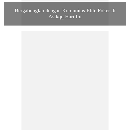
Bergabunglah dengan Komunitas Elite Poker di
Asikqq Hari Ini