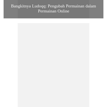
Bangkitnya Ludoqq: Pengubah Permainan dalam
Permainan Online