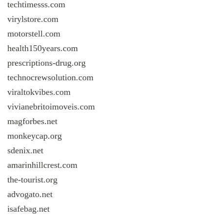
techtimesss.com
virylstore.com
motorstell.com
health150years.com
prescriptions-drug.org
technocrewsolution.com
viraltokvibes.com
vivianebritoimoveis.com
magforbes.net
monkeycap.org
sdenix.net
amarinhillcrest.com
the-tourist.org
advogato.net
isafebag.net