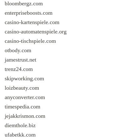
bloombergz.com
enterpriseboosts.com
casino-kartenspiele.com
casino-automatenspiele.org
casino-tischspiele.com
otbody.com
jamestrust.net
trenz24.com
skipworking.com
loizbeauty.com
anyconverter.com
timespedia.com
jejakkrismon.com
diemthole.biz
ufabetkk.com