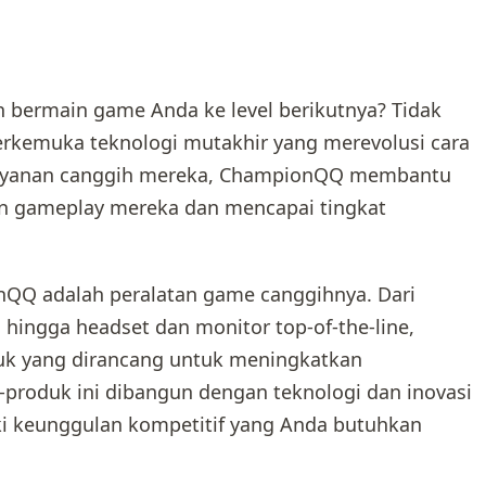
ermain game Anda ke level berikutnya? Tidak
terkemuka teknologi mutakhir yang merevolusi cara
layanan canggih mereka, ChampionQQ membantu
an gameplay mereka dan mencapai tingkat
onQQ adalah peralatan game canggihnya. Dari
 hingga headset dan monitor top-of-the-line,
k yang dirancang untuk meningkatkan
roduk ini dibangun dengan teknologi dan inovasi
i keunggulan kompetitif yang Anda butuhkan