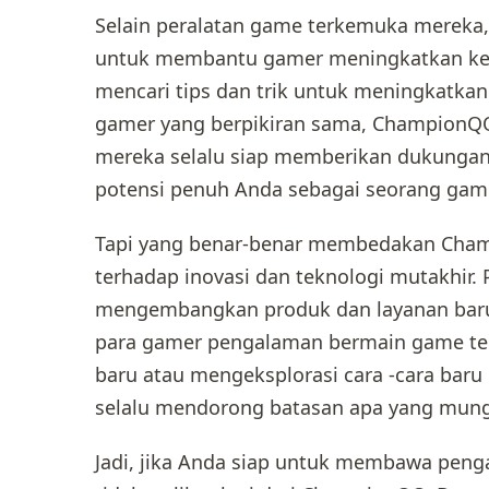
Selain peralatan game terkemuka merek
untuk membantu gamer meningkatkan ket
mencari tips dan trik untuk meningkatka
gamer yang berpikiran sama, ChampionQQ t
mereka selalu siap memberikan dukunga
potensi penuh Anda sebagai seorang game
Tapi yang benar-benar membedakan Cham
terhadap inovasi dan teknologi mutakhir. 
mengembangkan produk dan layanan baru 
para gamer pengalaman bermain game te
baru atau mengeksplorasi cara -cara ba
selalu mendorong batasan apa yang mungk
Jadi, jika Anda siap untuk membawa peng