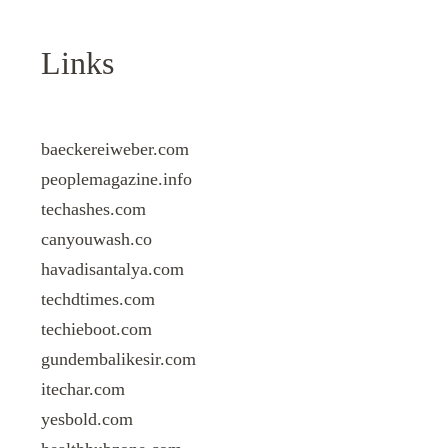
Links
baeckereiweber.com
peoplemagazine.info
techashes.com
canyouwash.co
havadisantalya.com
techdtimes.com
techieboot.com
gundembalikesir.com
itechar.com
yesbold.com