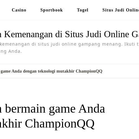
Casino
Sportbook
Togel
Situs Judi Onlin
 Kemenangan di Situs Judi Online
menangan di situs judi online gampang menang. Ikuti tip
ang Anda.
 game Anda dengan teknologi mutakhir ChampionQQ
n bermain game Anda
takhir ChampionQQ