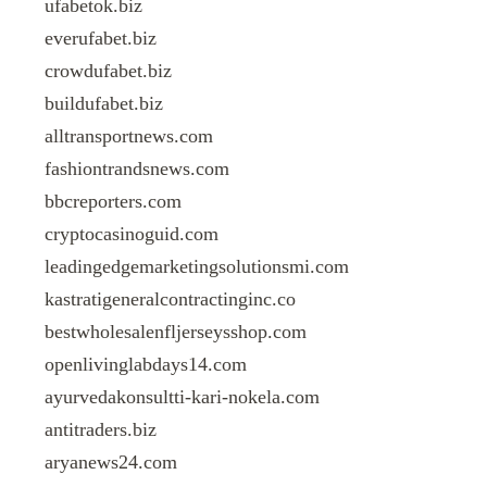
ufabetok.biz
everufabet.biz
crowdufabet.biz
buildufabet.biz
alltransportnews.com
fashiontrandsnews.com
bbcreporters.com
cryptocasinoguid.com
leadingedgemarketingsolutionsmi.com
kastratigeneralcontractinginc.co
bestwholesalenfljerseysshop.com
openlivinglabdays14.com
ayurvedakonsultti-kari-nokela.com
antitraders.biz
aryanews24.com