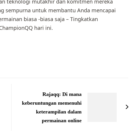
ngan teknologi mutakhir dan komitmen mereka
yang sempurna untuk membantu Anda mencapai
rmainan biasa -biasa saja – Tingkatkan
hampionQQ hari ini.
Rajaqq: Di mana
keberuntungan memenuhi
keterampilan dalam
permainan online