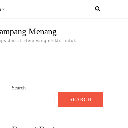
e
 Gampang Menang
s dan strategi yang efektif untuk
Search
SEARCH