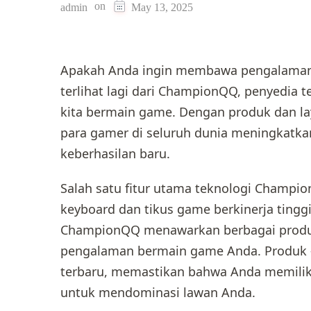
on
admin
May 13, 2025
Apakah Anda ingin membawa pengalaman b
terlihat lagi dari ChampionQQ, penyedia 
kita bermain game. Dengan produk dan 
para gamer di seluruh dunia meningkatk
keberhasilan baru.
Salah satu fitur utama teknologi Champi
keyboard dan tikus game berkinerja tinggi
ChampionQQ menawarkan berbagai produ
pengalaman bermain game Anda. Produk -p
terbaru, memastikan bahwa Anda memilik
untuk mendominasi lawan Anda.