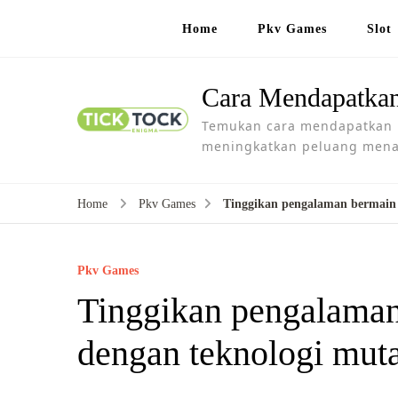
Home
Pkv Games
Slot
Cara Mendapatkan
Temukan cara mendapatkan ke
meningkatkan peluang men
Home
Pkv Games
Tinggikan pengalaman bermain
Pkv Games
Tinggikan pengalama
dengan teknologi mu