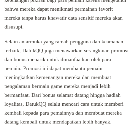
ketenangan pikiran bagi para pemain karena mengetahui
bahwa mereka dapat menikmati permainan favorit
mereka tanpa harus khawatir data sensitif mereka akan
disusupi.
Selain antarmuka yang ramah pengguna dan keamanan
terbaik, DatukQQ juga menawarkan serangkaian promosi
dan bonus menarik untuk dimanfaatkan oleh para
pemain. Promosi ini dapat membantu pemain
meningkatkan kemenangan mereka dan membuat
pengalaman bermain game mereka menjadi lebih
bermanfaat. Dari bonus selamat datang hingga hadiah
loyalitas, DatukQQ selalu mencari cara untuk memberi
kembali kepada para pemainnya dan membuat mereka
datang kembali untuk mendapatkan lebih banyak.