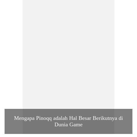
Mengapa Pinoqq adalah Hal Besar Berikutnya di
Dunia Game