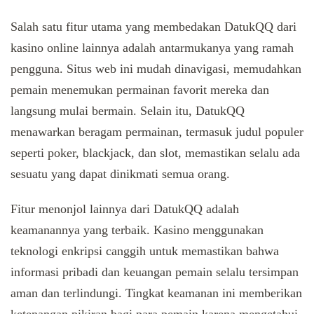
Salah satu fitur utama yang membedakan DatukQQ dari
kasino online lainnya adalah antarmukanya yang ramah
pengguna. Situs web ini mudah dinavigasi, memudahkan
pemain menemukan permainan favorit mereka dan
langsung mulai bermain. Selain itu, DatukQQ
menawarkan beragam permainan, termasuk judul populer
seperti poker, blackjack, dan slot, memastikan selalu ada
sesuatu yang dapat dinikmati semua orang.
Fitur menonjol lainnya dari DatukQQ adalah
keamanannya yang terbaik. Kasino menggunakan
teknologi enkripsi canggih untuk memastikan bahwa
informasi pribadi dan keuangan pemain selalu tersimpan
aman dan terlindungi. Tingkat keamanan ini memberikan