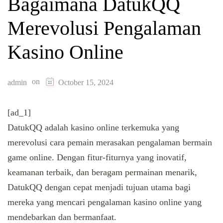
Bagaimana DatukQQ
Merevolusi Pengalaman
Kasino Online
on
admin
October 15, 2024
[ad_1]
DatukQQ adalah kasino online terkemuka yang
merevolusi cara pemain merasakan pengalaman bermain
game online. Dengan fitur-fiturnya yang inovatif,
keamanan terbaik, dan beragam permainan menarik,
DatukQQ dengan cepat menjadi tujuan utama bagi
mereka yang mencari pengalaman kasino online yang
mendebarkan dan bermanfaat.