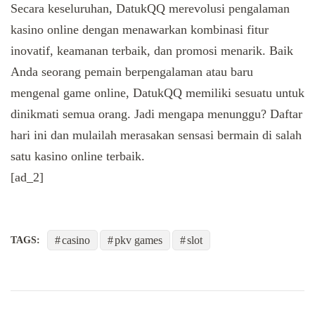
Secara keseluruhan, DatukQQ merevolusi pengalaman
kasino online dengan menawarkan kombinasi fitur
inovatif, keamanan terbaik, dan promosi menarik. Baik
Anda seorang pemain berpengalaman atau baru
mengenal game online, DatukQQ memiliki sesuatu untuk
dinikmati semua orang. Jadi mengapa menunggu? Daftar
hari ini dan mulailah merasakan sensasi bermain di salah
satu kasino online terbaik.
[ad_2]
casino
pkv games
slot
TAGS:
Post