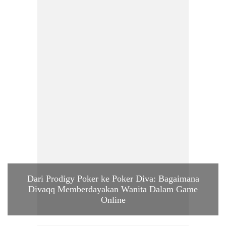
Dari Prodigy Poker ke Poker Diva: Bagaimana
Divaqq Memberdayakan Wanita Dalam Game
Online