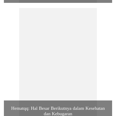
Hematqq: Hal Besar Berikutnya dalam Kesehatan
dan Kebugaran