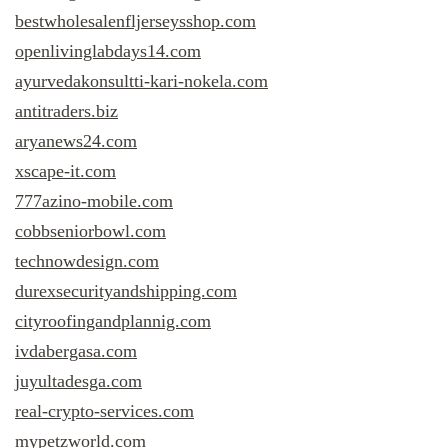
bestwholesalenfljerseysshop.com
openlivinglabdays14.com
ayurvedakonsultti-kari-nokela.com
antitraders.biz
aryanews24.com
xscape-it.com
777azino-mobile.com
cobbseniorbowl.com
technowdesign.com
durexsecurityandshipping.com
cityroofingandplannig.com
ivdabergasa.com
juyultadesga.com
real-crypto-services.com
mypetzworld.com