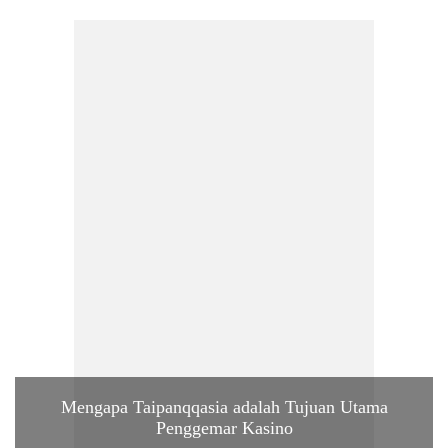
Mengapa Taipanqqasia adalah Tujuan Utama
Penggemar Kasino