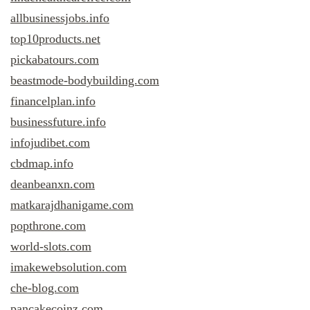
allbusinessjobs.info
top10products.net
pickabatours.com
beastmode-bodybuilding.com
financelplan.info
businessfuture.info
infojudibet.com
cbdmap.info
deanbeanxn.com
matkarajdhanigame.com
popthrone.com
world-slots.com
imakewebsolution.com
che-blog.com
pancakecoinz.com