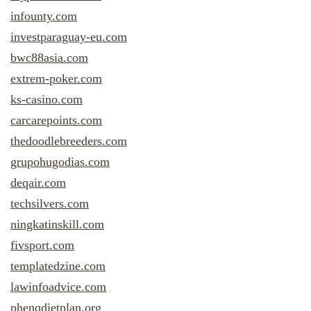
infounty.com
investparaguay-eu.com
bwc88asia.com
extrem-poker.com
ks-casino.com
carcarepoints.com
thedoodlebreeders.com
grupohugodias.com
deqair.com
techsilvers.com
ningkatinskill.com
fivsport.com
templatedzine.com
lawinfoadvice.com
phenqdietplan.org