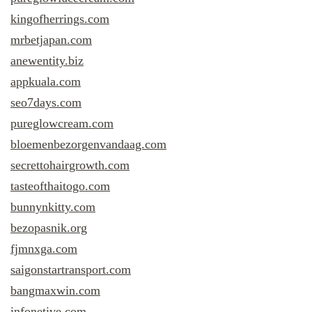
kingofherrings.com
mrbetjapan.com
anewentity.biz
appkuala.com
seo7days.com
pureglowcream.com
bloemenbezorgenvandaag.com
secrettohairgrowth.com
tasteofthaitogo.com
bunnynkitty.com
bezopasnik.org
fjmnxga.com
saigonstartransport.com
bangmaxwin.com
infonetive.com