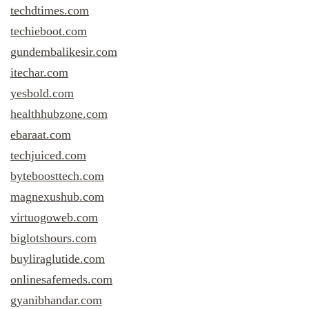
techdtimes.com
techieboot.com
gundembalikesir.com
itechar.com
yesbold.com
healthhubzone.com
ebaraat.com
techjuiced.com
byteboosttech.com
magnexushub.com
virtuogoweb.com
biglotshours.com
buyliraglutide.com
onlinesafemeds.com
gyanibhandar.com