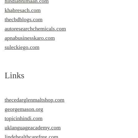
hindiabhimaan.com
khabresach.com
thecbdblogs.com
autoresearchchemicals.com
apnabusinesskaro.com
suleckiego.com
Links
thecedarglenmaltshop.com
georgemason.org
topicinhindi.com
uklanguageacademy.com
lindehealthcarefree.com