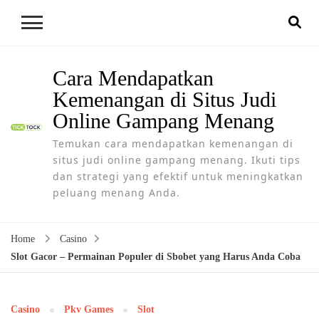
Cara Mendapatkan
Kemenangan di Situs Judi
Online Gampang Menang
Temukan cara mendapatkan kemenangan di
situs judi online gampang menang. Ikuti tips
dan strategi yang efektif untuk meningkatkan
peluang menang Anda.
Home
Casino
Slot Gacor – Permainan Populer di Sbobet yang Harus Anda Coba
Casino
Pkv Games
Slot