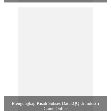
Mengungkap Kisah Sukses DatukQQ di Industri
Game Online