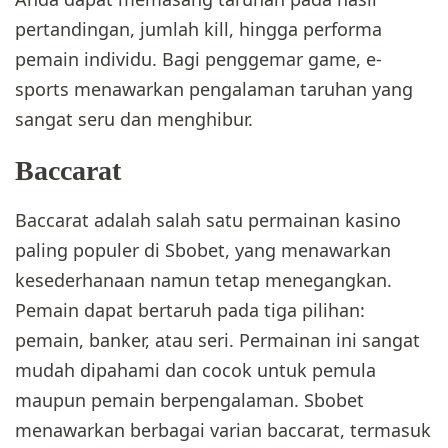
pertandingan, jumlah kill, hingga performa
pemain individu. Bagi penggemar game, e-
sports menawarkan pengalaman taruhan yang
sangat seru dan menghibur.
Baccarat
Baccarat adalah salah satu permainan kasino
paling populer di Sbobet, yang menawarkan
kesederhanaan namun tetap menegangkan.
Pemain dapat bertaruh pada tiga pilihan:
pemain, banker, atau seri. Permainan ini sangat
mudah dipahami dan cocok untuk pemula
maupun pemain berpengalaman. Sbobet
menawarkan berbagai varian baccarat, termasuk