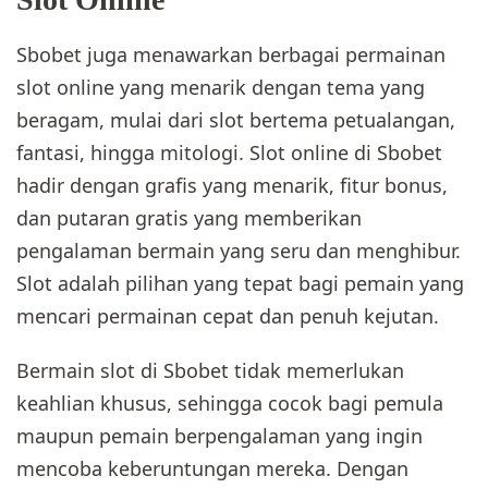
Sbobet juga menawarkan berbagai permainan
slot online yang menarik dengan tema yang
beragam, mulai dari slot bertema petualangan,
fantasi, hingga mitologi. Slot online di Sbobet
hadir dengan grafis yang menarik, fitur bonus,
dan putaran gratis yang memberikan
pengalaman bermain yang seru dan menghibur.
Slot adalah pilihan yang tepat bagi pemain yang
mencari permainan cepat dan penuh kejutan.
Bermain slot di Sbobet tidak memerlukan
keahlian khusus, sehingga cocok bagi pemula
maupun pemain berpengalaman yang ingin
mencoba keberuntungan mereka. Dengan