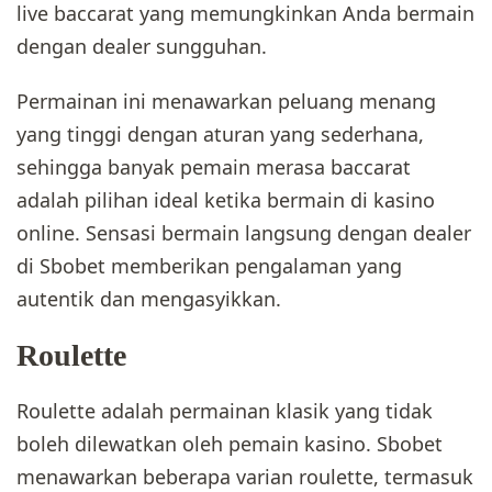
live baccarat yang memungkinkan Anda bermain
dengan dealer sungguhan.
Permainan ini menawarkan peluang menang
yang tinggi dengan aturan yang sederhana,
sehingga banyak pemain merasa baccarat
adalah pilihan ideal ketika bermain di kasino
online. Sensasi bermain langsung dengan dealer
di Sbobet memberikan pengalaman yang
autentik dan mengasyikkan.
Roulette
Roulette adalah permainan klasik yang tidak
boleh dilewatkan oleh pemain kasino. Sbobet
menawarkan beberapa varian roulette, termasuk