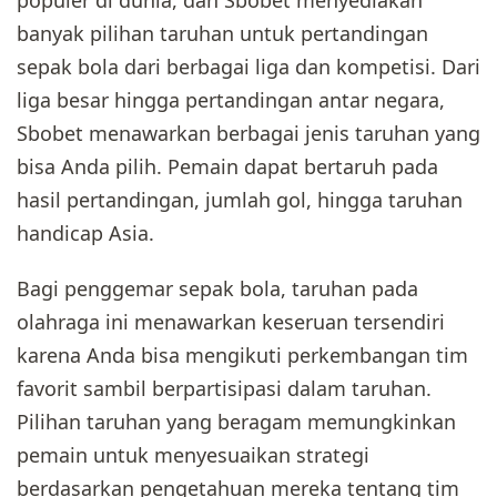
populer di dunia, dan Sbobet menyediakan
banyak pilihan taruhan untuk pertandingan
sepak bola dari berbagai liga dan kompetisi. Dari
liga besar hingga pertandingan antar negara,
Sbobet menawarkan berbagai jenis taruhan yang
bisa Anda pilih. Pemain dapat bertaruh pada
hasil pertandingan, jumlah gol, hingga taruhan
handicap Asia.
Bagi penggemar sepak bola, taruhan pada
olahraga ini menawarkan keseruan tersendiri
karena Anda bisa mengikuti perkembangan tim
favorit sambil berpartisipasi dalam taruhan.
Pilihan taruhan yang beragam memungkinkan
pemain untuk menyesuaikan strategi
berdasarkan pengetahuan mereka tentang tim