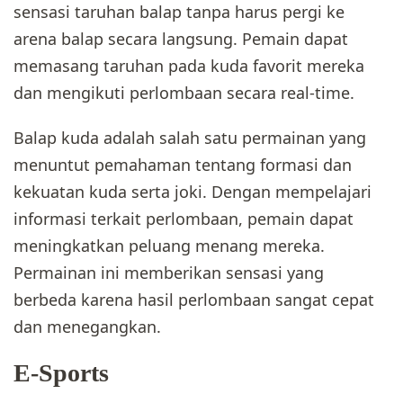
sensasi taruhan balap tanpa harus pergi ke
arena balap secara langsung. Pemain dapat
memasang taruhan pada kuda favorit mereka
dan mengikuti perlombaan secara real-time.
Balap kuda adalah salah satu permainan yang
menuntut pemahaman tentang formasi dan
kekuatan kuda serta joki. Dengan mempelajari
informasi terkait perlombaan, pemain dapat
meningkatkan peluang menang mereka.
Permainan ini memberikan sensasi yang
berbeda karena hasil perlombaan sangat cepat
dan menegangkan.
E-Sports