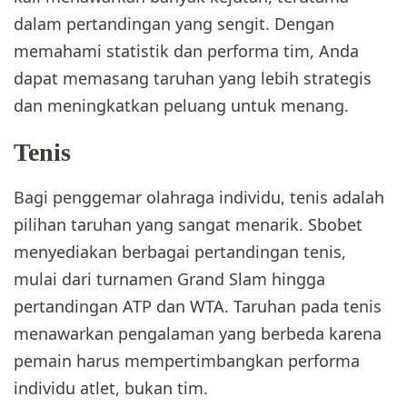
dalam pertandingan yang sengit. Dengan
memahami statistik dan performa tim, Anda
dapat memasang taruhan yang lebih strategis
dan meningkatkan peluang untuk menang.
Tenis
Bagi penggemar olahraga individu, tenis adalah
pilihan taruhan yang sangat menarik. Sbobet
menyediakan berbagai pertandingan tenis,
mulai dari turnamen Grand Slam hingga
pertandingan ATP dan WTA. Taruhan pada tenis
menawarkan pengalaman yang berbeda karena
pemain harus mempertimbangkan performa
individu atlet, bukan tim.