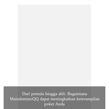
Dari pemula hingga ahli: Bagaimana
MaindominoQQ dapat meningkatkan keterampilan
poker Anda