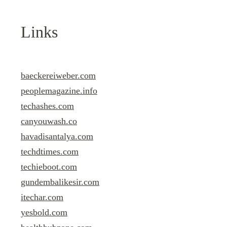
Links
baeckereiweber.com
peoplemagazine.info
techashes.com
canyouwash.co
havadisantalya.com
techdtimes.com
techieboot.com
gundembalikesir.com
itechar.com
yesbold.com