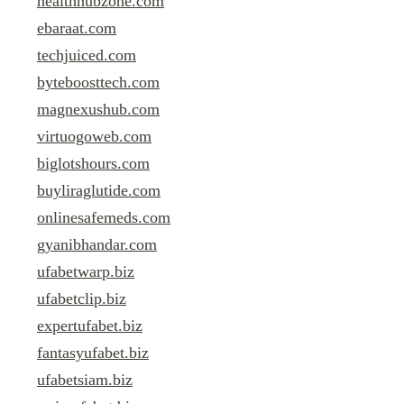
healthhubzone.com
ebaraat.com
techjuiced.com
byteboosttech.com
magnexushub.com
virtuogoweb.com
biglotshours.com
buyliraglutide.com
onlinesafemeds.com
gyanibhandar.com
ufabetwarp.biz
ufabetclip.biz
expertufabet.biz
fantasyufabet.biz
ufabetsiam.biz