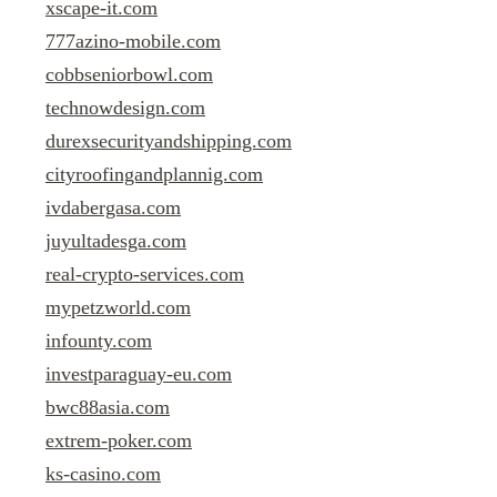
xscape-it.com
777azino-mobile.com
cobbseniorbowl.com
technowdesign.com
durexsecurityandshipping.com
cityroofingandplannig.com
ivdabergasa.com
juyultadesga.com
real-crypto-services.com
mypetzworld.com
infounty.com
investparaguay-eu.com
bwc88asia.com
extrem-poker.com
ks-casino.com