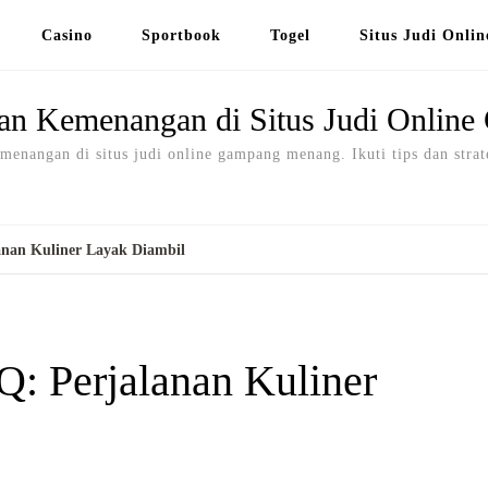
Casino
Sportbook
Togel
Situs Judi Onlin
an Kemenangan di Situs Judi Onlin
enangan di situs judi online gampang menang. Ikuti tips dan stra
nan Kuliner Layak Diambil
: Perjalanan Kuliner