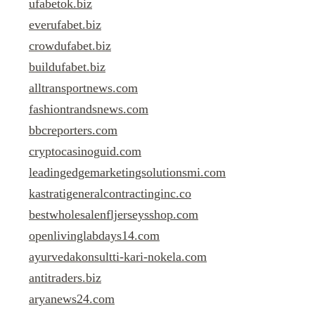
ufabetok.biz
everufabet.biz
crowdufabet.biz
buildufabet.biz
alltransportnews.com
fashiontrandsnews.com
bbcreporters.com
cryptocasinoguid.com
leadingedgemarketingsolutionsmi.com
kastratigeneralcontractinginc.co
bestwholesalenfljerseysshop.com
openlivinglabdays14.com
ayurvedakonsultti-kari-nokela.com
antitraders.biz
aryanews24.com