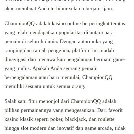
akan membuat Anda terhibur selama berjam -jam.
ChampionQQ adalah kasino online berperingkat teratas
yang telah mendapatkan popularitas di antara para
pemain di seluruh dunia. Dengan antarmuka yang
ramping dan ramah pengguna, platform ini mudah
dinavigasi dan menawarkan pengalaman bermain game
yang mulus. Apakah Anda seorang pemain
berpengalaman atau baru memulai, ChampionQQ
memiliki sesuatu untuk semua orang.
Salah satu fitur menonjol dari ChampionQQ adalah
pilihan permainannya yang mengesankan. Dari favorit
kasino klasik seperti poker, blackjack, dan roulette
hingga slot modern dan inovatif dan game arcade, tidak