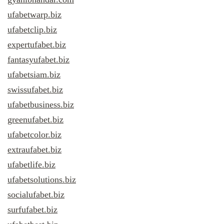
ufabetwarp.biz
ufabetclip.biz
expertufabet.biz
fantasyufabet.biz
ufabetsiam.biz
swissufabet.biz
ufabetbusiness.biz
greenufabet.biz
ufabetcolor.biz
extraufabet.biz
ufabetlife.biz
ufabetsolutions.biz
socialufabet.biz
surfufabet.biz