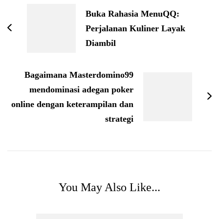
Navigation
Buka Rahasia MenuQQ:
Perjalanan Kuliner Layak
Diambil
Bagaimana Masterdomino99
mendominasi adegan poker
online dengan keterampilan dan
strategi
You May Also Like...