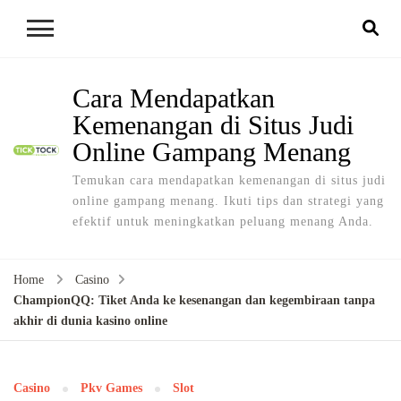
Cara Mendapatkan
Kemenangan di Situs Judi
Online Gampang Menang
Temukan cara mendapatkan kemenangan di situs judi
online gampang menang. Ikuti tips dan strategi yang
efektif untuk meningkatkan peluang menang Anda.
Home
Casino
ChampionQQ: Tiket Anda ke kesenangan dan kegembiraan tanpa
akhir di dunia kasino online
Casino
Pkv Games
Slot