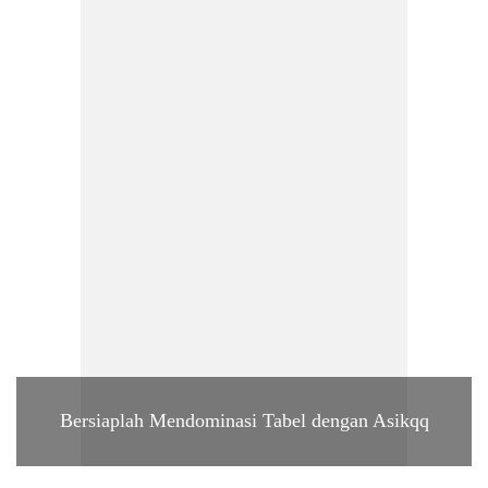
Bersiaplah Mendominasi Tabel dengan Asikqq