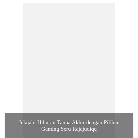
Jelajahi Hiburan Tanpa Akhir dengan Pilihan
Gaming Seru Rajajudiqq