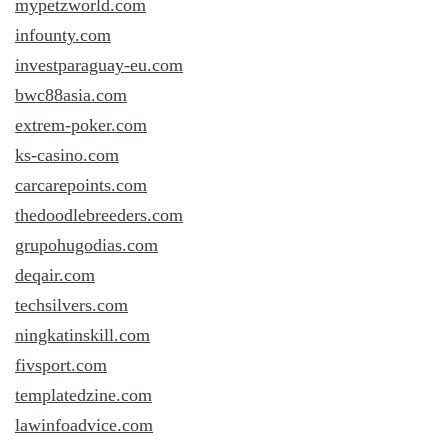
mypetzworld.com
infounty.com
investparaguay-eu.com
bwc88asia.com
extrem-poker.com
ks-casino.com
carcarepoints.com
thedoodlebreeders.com
grupohugodias.com
deqair.com
techsilvers.com
ningkatinskill.com
fivsport.com
templatedzine.com
lawinfoadvice.com