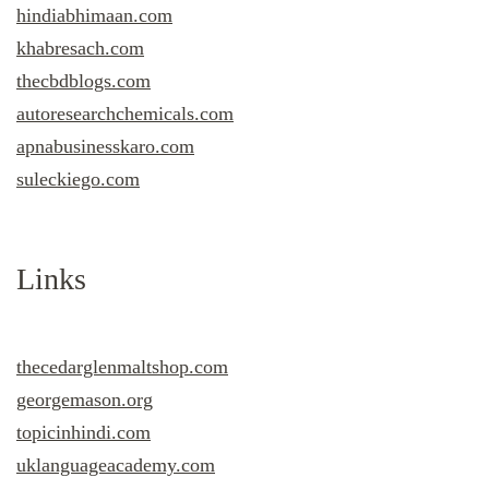
hindiabhimaan.com
khabresach.com
thecbdblogs.com
autoresearchchemicals.com
apnabusinesskaro.com
suleckiego.com
Links
thecedarglenmaltshop.com
georgemason.org
topicinhindi.com
uklanguageacademy.com