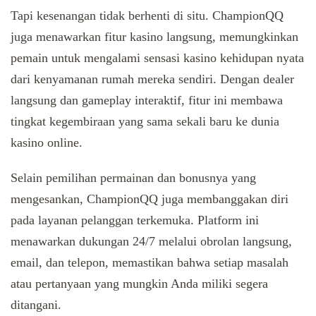
Tapi kesenangan tidak berhenti di situ. ChampionQQ
juga menawarkan fitur kasino langsung, memungkinkan
pemain untuk mengalami sensasi kasino kehidupan nyata
dari kenyamanan rumah mereka sendiri. Dengan dealer
langsung dan gameplay interaktif, fitur ini membawa
tingkat kegembiraan yang sama sekali baru ke dunia
kasino online.
Selain pemilihan permainan dan bonusnya yang
mengesankan, ChampionQQ juga membanggakan diri
pada layanan pelanggan terkemuka. Platform ini
menawarkan dukungan 24/7 melalui obrolan langsung,
email, dan telepon, memastikan bahwa setiap masalah
atau pertanyaan yang mungkin Anda miliki segera
ditangani.