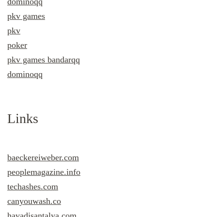
dominoqq
pkv games
pkv
poker
pkv games bandarqq
dominoqq
Links
baeckereiweber.com
peoplemagazine.info
techashes.com
canyouwash.co
havadisantalya.com