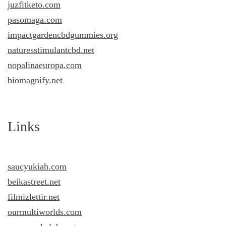
juzfitketo.com
pasomaga.com
impactgardencbdgummies.org
naturesstimulantcbd.net
nopalinaeuropa.com
biomagnify.net
Links
saucyukiah.com
beikastreet.net
filmizlettir.net
ourmultiworlds.com