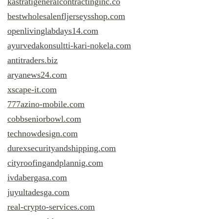
kastratigeneralcontractinginc.co
bestwholesalenfljerseysshop.com
openlivinglabdays14.com
ayurvedakonsultti-kari-nokela.com
antitraders.biz
aryanews24.com
xscape-it.com
777azino-mobile.com
cobbseniorbowl.com
technowdesign.com
durexsecurityandshipping.com
cityroofingandplannig.com
ivdabergasa.com
juyultadesga.com
real-crypto-services.com