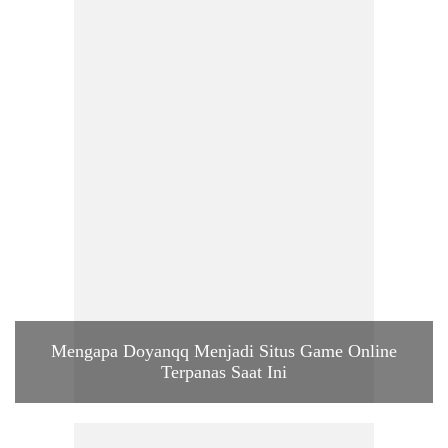
Mengapa Doyanqq Menjadi Situs Game Online
Terpanas Saat Ini