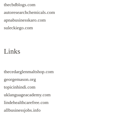
thecbdblogs.com
autoresearchchemicals.com
apnabusinesskaro.com
suleckiego.com
Links
thecedarglenmaltshop.com
georgemason.org
topicinhindi.com
uklanguageacademy.com
lindehealthcarefree.com
allbusinessjobs.info