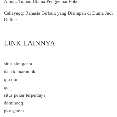
Ajoqq: Tujuan Utama Penggemar Poker
Cahayaqq: Rahasia Terbaik yang Disimpan di Dunia Judi
Online
LINK LAINNYA
situs slot gacor
data keluaran hk
qiu qiu
qq
situs poker terpercaya
dominoqq
pkv games