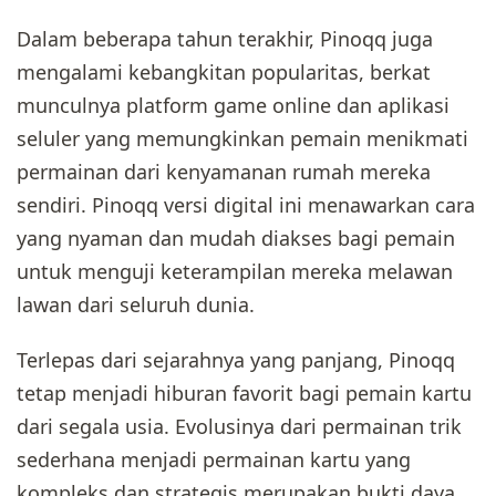
Dalam beberapa tahun terakhir, Pinoqq juga
mengalami kebangkitan popularitas, berkat
munculnya platform game online dan aplikasi
seluler yang memungkinkan pemain menikmati
permainan dari kenyamanan rumah mereka
sendiri. Pinoqq versi digital ini menawarkan cara
yang nyaman dan mudah diakses bagi pemain
untuk menguji keterampilan mereka melawan
lawan dari seluruh dunia.
Terlepas dari sejarahnya yang panjang, Pinoqq
tetap menjadi hiburan favorit bagi pemain kartu
dari segala usia. Evolusinya dari permainan trik
sederhana menjadi permainan kartu yang
kompleks dan strategis merupakan bukti daya