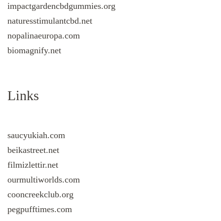
impactgardencbdgummies.org
naturesstimulantcbd.net
nopalinaeuropa.com
biomagnify.net
Links
saucyukiah.com
beikastreet.net
filmizlettir.net
ourmultiworlds.com
cooncreekclub.org
pegpufftimes.com