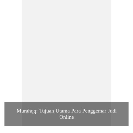
Murahqq: Tujuan Utama Para Penggemar Judi
Online