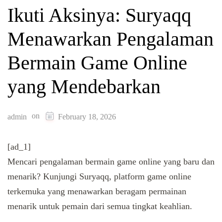
Ikuti Aksinya: Suryaqq
Menawarkan Pengalaman
Bermain Game Online
yang Mendebarkan
on
admin
February 18, 2026
[ad_1]
Mencari pengalaman bermain game online yang baru dan
menarik? Kunjungi Suryaqq, platform game online
terkemuka yang menawarkan beragam permainan
menarik untuk pemain dari semua tingkat keahlian.