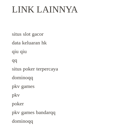
LINK LAINNYA
situs slot gacor
data keluaran hk
qiu qiu
qq
situs poker terpercaya
dominoqq
pkv games
pkv
poker
pkv games bandarqq
dominoqq