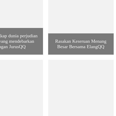
ap dunia perjudian
 yang mendebarkan
Rasakan Keseruan Menang
ngan JurusQQ
Besar Bersama ElangQQ