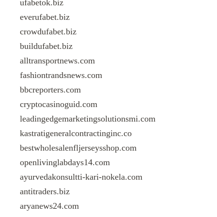
ufabetok.biz
everufabet.biz
crowdufabet.biz
buildufabet.biz
alltransportnews.com
fashiontrandsnews.com
bbcreporters.com
cryptocasinoguid.com
leadingedgemarketingsolutionsmi.com
kastratigeneralcontractinginc.co
bestwholesalenfljerseysshop.com
openlivinglabdays14.com
ayurvedakonsultti-kari-nokela.com
antitraders.biz
aryanews24.com