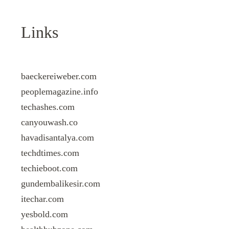
Links
baeckereiweber.com
peoplemagazine.info
techashes.com
canyouwash.co
havadisantalya.com
techdtimes.com
techieboot.com
gundembalikesir.com
itechar.com
yesbold.com