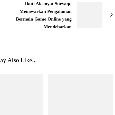
Ikuti Aksinya: Suryaqq
Menawarkan Pengalaman
Bermain Game Online yang
Mendebarkan
y Also Like...