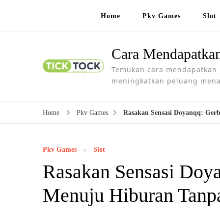
Home
Pkv Games
Slot
Cara Mendapatkan
Temukan cara mendapatkan ke
meningkatkan peluang men
Home
Pkv Games
Rasakan Sensasi Doyanqq: Ger
Pkv Games
Slot
Rasakan Sensasi Doy
Menuju Hiburan Tanp