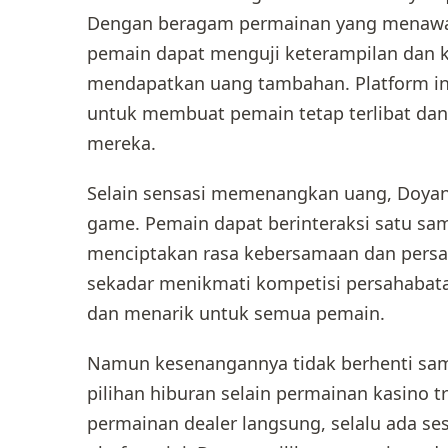
Dengan beragam permainan yang menawar
pemain dapat menguji keterampilan dan 
mendapatkan uang tambahan. Platform in
untuk membuat pemain tetap terlibat d
mereka.
Selain sensasi memenangkan uang, Doyan
game. Pemain dapat berinteraksi satu sam
menciptakan rasa kebersamaan dan persah
sekadar menikmati kompetisi persahaba
dan menarik untuk semua pemain.
Namun kesenangannya tidak berhenti sam
pilihan hiburan selain permainan kasino tr
permainan dealer langsung, selalu ada se