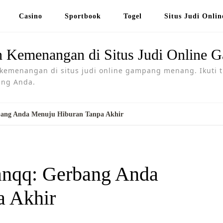
Casino
Sportbook
Togel
Situs Judi Onlin
 Kemenangan di Situs Judi Online
menangan di situs judi online gampang menang. Ikuti tip
ang Anda.
bang Anda Menuju Hiburan Tanpa Akhir
anqq: Gerbang Anda
a Akhir