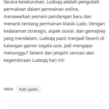
Secara keseluruhan, Ludoqq adalah pengubah
permainan dalam permainan online,
menawarkan pemain pandangan baru dan
menarik tentang permainan klasik Ludo. Dengan
kedalaman strategis, aspek sosial, dan gameplay
yang mendalam, Ludoqq pasti menjadi favorit di
kalangan gamer segala usia. Jadi mengapa
menunggu? Selami dan jelajahi sensasi dan
kegembiraan Ludoqq hari ini!
pkv games
TAGS: