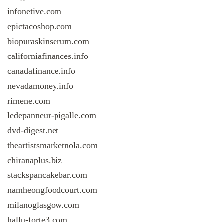
infonetive.com
epictacoshop.com
biopuraskinserum.com
californiafinances.info
canadafinance.info
nevadamoney.info
rimene.com
ledepanneur-pigalle.com
dvd-digest.net
theartistsmarketnola.com
chiranaplus.biz
stackspancakebar.com
namheongfoodcourt.com
milanoglasgow.com
hallu-forte3.com