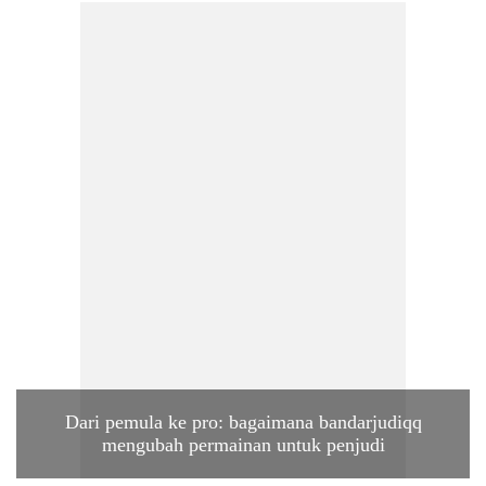
Dari pemula ke pro: bagaimana bandarjudiqq
mengubah permainan untuk penjudi