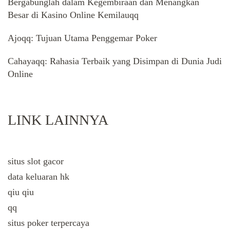
Bergabunglah dalam Kegembiraan dan Menangkan
Besar di Kasino Online Kemilauqq
Ajoqq: Tujuan Utama Penggemar Poker
Cahayaqq: Rahasia Terbaik yang Disimpan di Dunia Judi
Online
LINK LAINNYA
situs slot gacor
data keluaran hk
qiu qiu
qq
situs poker terpercaya