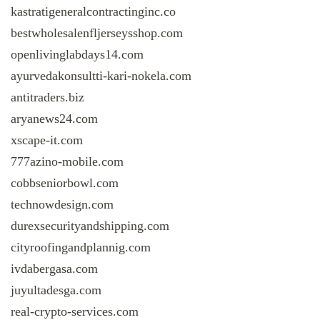
kastratigeneralcontractinginc.co
bestwholesalenfljerseysshop.com
openlivinglabdays14.com
ayurvedakonsultti-kari-nokela.com
antitraders.biz
aryanews24.com
xscape-it.com
777azino-mobile.com
cobbseniorbowl.com
technowdesign.com
durexsecurityandshipping.com
cityroofingandplannig.com
ivdabergasa.com
juyultadesga.com
real-crypto-services.com