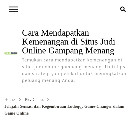
Cara Mendapatkan
Kemenangan di Situs Judi
Online Gampang Menang
Temukan cara mendapatkan kemenangan di
situs judi online gampang menang. Ikuti tips
dan strategi yang efektif untuk meningkatkan
peluang menang Anda.
Home
Pkv Games
Jelajahi Sensasi dan Kegembiraan Ludoqq: Game-Changer dalam
Game Online