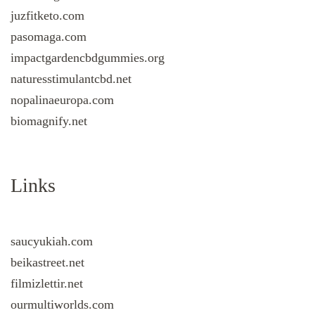
juzfitketo.com
pasomaga.com
impactgardencbdgummies.org
naturesstimulantcbd.net
nopalinaeuropa.com
biomagnify.net
Links
saucyukiah.com
beikastreet.net
filmizlettir.net
ourmultiworlds.com