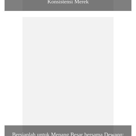
Konsistensi Merek
Bersiaplah untuk Menang Besar bersama Dewaqq: