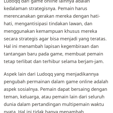
Ludoqq dari game online lainnya adalah
kedalaman strategisnya. Pemain harus
merencanakan gerakan mereka dengan hati-
hati, mengantisipasi tindakan lawan, dan
menggunakan kemampuan khusus mereka
secara strategis agar bisa menjadi yang teratas.
Hal ini menambah lapisan kegembiraan dan
tantangan baru pada game, membuat pemain
tetap terlibat dan terhibur selama berjam-jam.
Aspek lain dari Ludoqq yang menjadikannya
pengubah permainan dalam game online adalah
aspek sosialnya. Pemain dapat bersaing dengan
teman, keluarga, atau pemain lain dari seluruh
dunia dalam pertandingan multipemain waktu
nyata. Hal ini tidak hanya menambah