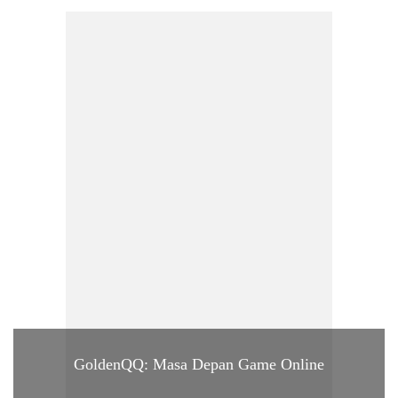
GoldenQQ: Masa Depan Game Online