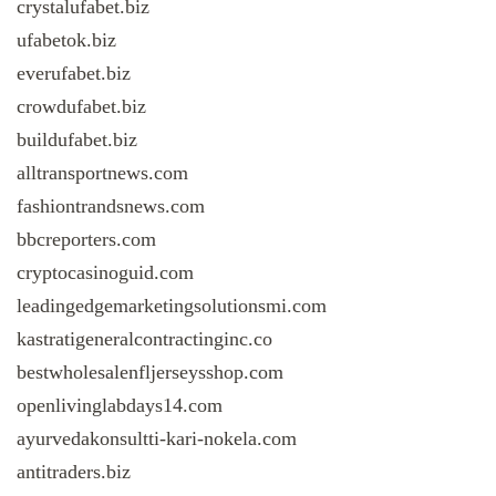
crystalufabet.biz
ufabetok.biz
everufabet.biz
crowdufabet.biz
buildufabet.biz
alltransportnews.com
fashiontrandsnews.com
bbcreporters.com
cryptocasinoguid.com
leadingedgemarketingsolutionsmi.com
kastratigeneralcontractinginc.co
bestwholesalenfljerseysshop.com
openlivinglabdays14.com
ayurvedakonsultti-kari-nokela.com
antitraders.biz