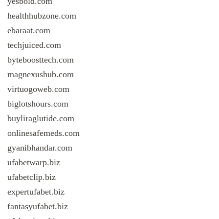
yesbold.com
healthhubzone.com
ebaraat.com
techjuiced.com
byteboosttech.com
magnexushub.com
virtuogoweb.com
biglotshours.com
buyliraglutide.com
onlinesafemeds.com
gyanibhandar.com
ufabetwarp.biz
ufabetclip.biz
expertufabet.biz
fantasyufabet.biz