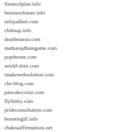
financelplan.info
businessfuture.info
infojudibet.com
cbdmap.info
deanbeanxn.com
matkarajdhanigame.com
popthrone.com
world-slots.com
imakewebsolution.com
che-blog.com
pancakecoinz.com
flyfinley.com
prideconsultation.com
hountinglil.info
chakraaffirmations.net