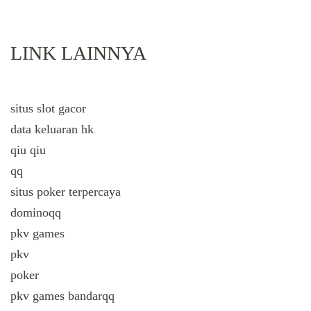
LINK LAINNYA
situs slot gacor
data keluaran hk
qiu qiu
qq
situs poker terpercaya
dominoqq
pkv games
pkv
poker
pkv games bandarqq